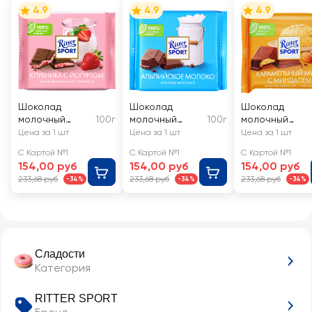
4.9
4.9
4.9
Шоколад
Шоколад
Шоколад
молочный
100г
молочный
100г
молочный
RITTER SPORT
RITTER SPORT
RITTER SPORT
Цена за 1 шт
Цена за 1 шт
Цена за 1 шт
Клубника с
Альпийское
Карамельный
С Картой №1
С Картой №1
С Картой №1
йогуртом
молоко
мусс с
154,00 руб
154,00 руб
154,00 руб
миндалем
233,68 руб
233,68 руб
233,68 руб
-34%
-34%
-34%
Сладости
Категория
RITTER SPORT