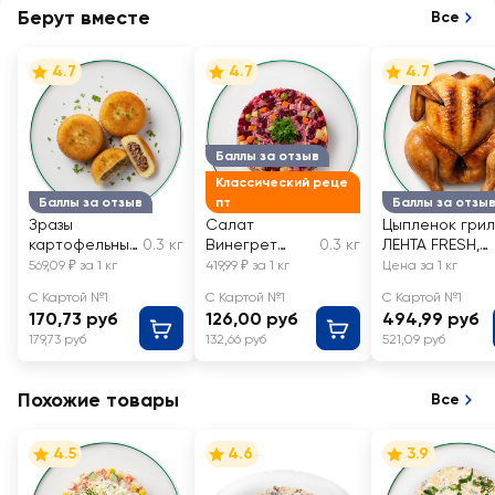
Берут вместе
Все
4.7
4.7
4.7
Баллы за отзыв
Классический реце
Баллы за отзыв
пт
Баллы за отзы
Зразы
Салат
Цыпленок грил
картофельны
0.3 кг
Винегрет
0.3 кг
ЛЕНТА FRESH,
е Домашние с
классический
весовой
569,09 ₽ за 1 кг
419,99 ₽ за 1 кг
Цена за 1 кг
мясом ЛЕНТА
ЛЕНТА FRESH,
С Картой №1
С Картой №1
С Картой №1
FRESH,
весовой
170,73 руб
126,00 руб
494,99 руб
весовые
179,73 руб
132,66 руб
521,09 руб
Похожие товары
Все
4.5
4.6
3.9