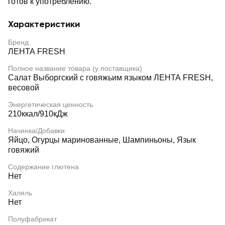
готов к употреблению.
Характеристики
Бренд
ЛЕНТА FRESH
Полное название товара (у поставщика)
Салат Выборгский с говяжьим языком ЛЕНТА FRESH,
весовой
Энергетическая ценность
210ккал/910кДж
Начинка/Добавки
Яйцо, Огурцы маринованные, Шампиньоны, Язык
говяжий
Содержание глютена
Нет
Халяль
Нет
Полуфабрикат