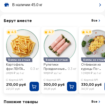
В наличии 45.0 кг
Берут вместе
Все
4.5
4.7
4.8
Баллы за отзыв
Баллы за отзыв
Баллы за отзы
Картофель
Рулетики
Отбивная из
фри ЛЕНТА
0.3 кг
Праздничные
0.3 кг
курицы По-
FRESH,
ЛЕНТА FRESH,
княжески
699,99 ₽ за 1 кг
999,99 ₽ за 1 кг
1 099,99 ₽ за 1 кг
весовой
весовые
ЛЕНТА FRESH,
С Картой №1
С Картой №1
С Картой №1
весовая
210,00 руб
300,00 руб
330,00 руб
221,07 руб
315,81 руб
347,37 руб
Похожие товары
Все