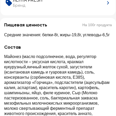
ЛЕНТА FRESH
Бренд
Пищевая ценность
На 100г продукта
Средние значения: белки-8г, жиры-19,8г, углеводы-6,5г
Состав
Майонез (масло подсолнечное, вода, регулятор
кислотности – уксусная кислота, крахмал
кукурузный,яичный желток сухой, загустители
(ксантановая камедь и гуаровая камедь), соль,
консерванты (сорбиновая кислота, Е385),
ароматизатор «Горчица», подсластители (ацесульфам
калия, аспартам), краситель каротин), картофель,
шампиньоны, яйцо, филе куриное, Сыр (Молоко
пастеризованное, соль, бактериальная закваска
мезофильных молочнокислых микроорганизмов,
молоко свертывающий ферментный препарат
животного происхождения, краситель аннато,