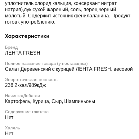
уплотнитель хлорид кальция, консервант нитрат
натрия),лук сухой жареный, соль, перец черный
молотый. Содержит источник фенилаланина. Продукт
готовк употреблению.
Характеристики
Бренд
ЛЕНТА FRESH
Полное название товара (у поставщика)
Салат Деревенский с курицей ЛЕНТА FRESH, весовой
Энергетическая ценность
236,2ккал/989кДж
Начинка/Добавки
Картофель, Курица, Сыр, Шампиньоны
Содержание глютена
Нет
Халяль
Нет