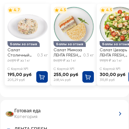
4.7
4.5
4.5
Баллы за отзыв
Баллы за отзыв
Баллы за отзы
Салат
Салат Мимоза
Салат Цезарь
Столичный
0.3 кг
ЛЕНТА FRESH,
0.3 кг
ЛЕНТА FRESH,
ЛЕНТА FRESH,
весовой
весовой
649,99 ₽ за 1 кг
849,99 ₽ за 1 кг
999,99 ₽ за 1 кг
весовой
С Картой №1
С Картой №1
С Картой №1
195,00 руб
255,00 руб
300,00 руб
205,29 руб
268,44 руб
315,81 руб
Готовая еда
Категория