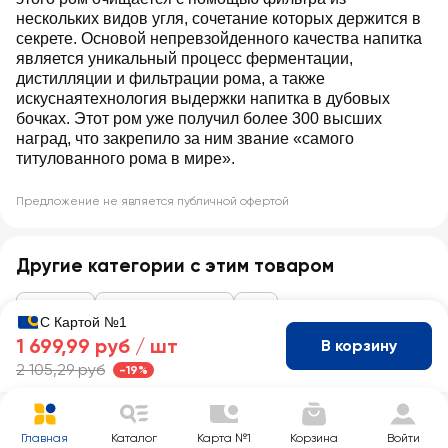
нескольких видов угля, сочетание которых держится в
секрете. Основой непревзойденного качества напитка
является уникальный процесс ферментации,
дистилляции и фильтрации рома, а также
искуснаятехнология выдержки напитка в дубовых
бочках. Этот ром уже получил более 300 высших
наград, что закрепило за ним звание «самого
титулованного рома в мире».
Предложение не является публичной офертой
Другие категории с этим товаром
Алкоголь
Ром, джин, текила
Ром
С Картой №1
1 699,99 руб /
шт
В корзину
2 105,29 руб
-19%
Главная
Каталог
Карта №1
Корзина
Войти