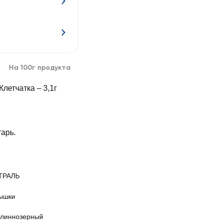
На 100г продукта
 Клетчатка – 3,1г
арь.
ТРАЛЬ
ышки
длиннозерный