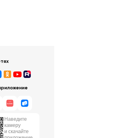
етях
приложение
Наведите
камеру
и скачайте
приложение