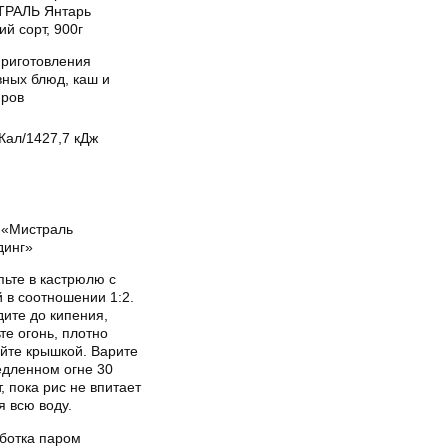
РАЛЬ Янтарь
й сорт, 900г
приготовления
вных блюд, каш и
иров
Кал/1427,7 кДж
«Мистраль
динг»
пьте в кастрюлю с
 в соотношении 1:2.
ите до кипения,
те огонь, плотно
ойте крышкой. Варите
едленном огне 30
, пока рис не впитает
я всю воду.
ботка паром