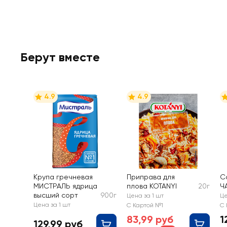
Берут вместе
4.9
4.9
Крупа гречневая
Приправа для
С
МИСТРАЛЬ ядрица
плова KOTANYI
20г
Ч
высший сорт
900г
Цена за 1 шт
Це
Цена за 1 шт
С Картой №1
С 
83,99 руб
1
129,99 руб