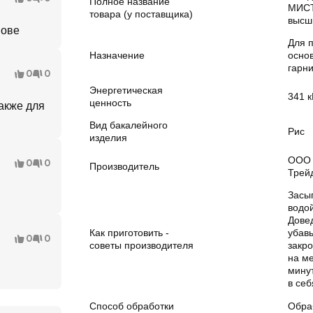
Полное название
МИСТ
товара (у поставщика)
высши
нове
Для 
Назначение
осно
гарн
0
0
Энергетическая
341 к
ценность
акже для
Вид бакалейного
Рис
изделия
ООО 
0
0
Производитель
Трей
Засы
водой
Довед
Как приготовить -
убавь
0
0
советы производителя
закр
на м
минут
в себ
Способ обработки
Обра