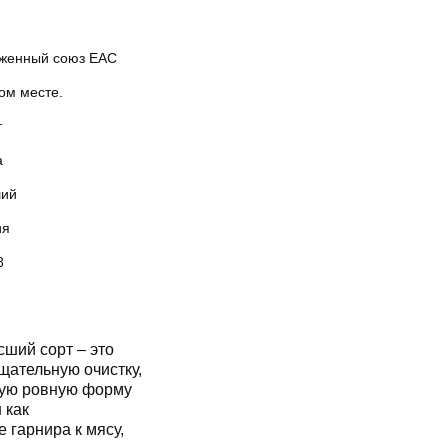
женный союз EAC
ом месте.
т
а
ий
ия
8
ший сорт – это
ательную очистку,
вую ровную форму
 как
 гарнира к мясу,