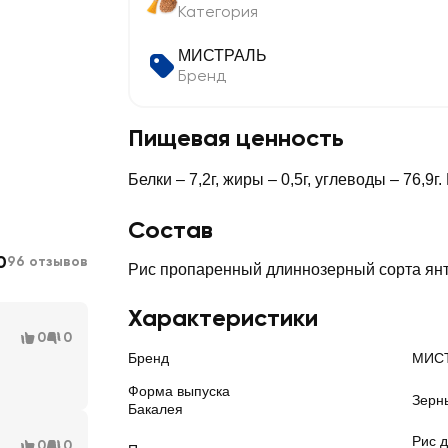
Категория
МИСТРАЛЬ
Бренд
Пищевая ценность
Белки – 7,2г, жиры – 0,5г, углеводы – 76,9г.
Состав
0
96 отзывов
Рис пропаренный длиннозерный сорта янт
Характеристики
0
0
Бренд
МИС
Форма выпуска
Зерн
Бакалея
Рис 
0
0