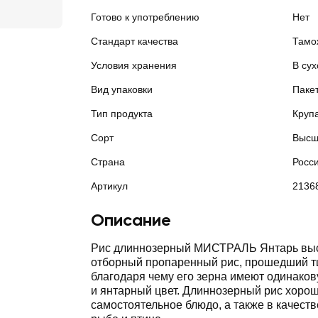
Готово к употреблению
Нет
Стандарт качества
Тамо
Условия хранения
В сух
Вид упаковки
Паке
Тип продукта
Круп
Сорт
Высш
Страна
Росс
Артикул
2136
Описание
Рис длиннозерный МИСТРАЛЬ Янтарь выс
отборный пропаренный рис, прошедший тщ
благодаря чему его зерна имеют одинако
и янтарный цвет. Длиннозерный рис хорош
самостоятельное блюдо, а также в качестве