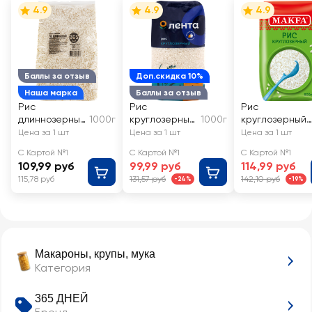
4.9
4.9
4.9
Баллы за отзыв
Доп.скидка 10%
Наша марка
Баллы за отзыв
Рис
Рис
Рис
длиннозерный
1000г
круглозерный
1000г
круглозерный
365 ДНЕЙ 3-й
ЛЕНТА 1-й
MAKFA
Цена за 1 шт
Цена за 1 шт
Цена за 1 шт
сорт
сорт
шлифованный
С Картой №1
С Картой №1
С Картой №1
109,99 руб
99,99 руб
114,99 руб
115,78 руб
131,57 руб
142,10 руб
-24%
-19%
Макароны, крупы, мука
Категория
365 ДНЕЙ