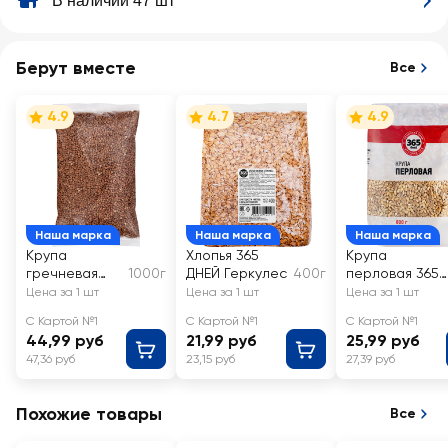
В наличии 47 шт
Берут вместе
Все
4.9
4.7
4.9
Наша марка
Наша марка
Наша марка
Крупа
Хлопья 365
Крупа
гречневая
1000г
ДНЕЙ Геркулес
400г
перловая 365
365 ДНЕЙ 1-й
ДНЕЙ №1
Цена за 1 шт
Цена за 1 шт
Цена за 1 шт
сорт
С Картой №1
С Картой №1
С Картой №1
44,99 руб
21,99 руб
25,99 руб
47,36 руб
23,15 руб
27,39 руб
Похожие товары
Все