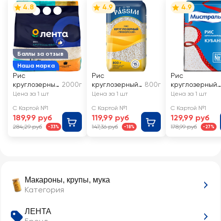
4.8
4.9
4.9
Баллы за отзыв
Наша марка
Рис
Рис
Рис
круглозерный
2000г
круглозерный
800г
круглозерный
ЛЕНТА 1-й
ПАССИМ
МИСТРАЛЬ
Цена за 1 шт
Цена за 1 шт
Цена за 1 шт
сорт
Дальневосточ
Кубань 1-й
С Картой №1
С Картой №1
С Картой №1
ный высший
сорт
189,99 руб
119,99 руб
129,99 руб
сорт
284,29 руб
147,36 руб
178,99 руб
-33%
-18%
-27%
Макароны, крупы, мука
Категория
ЛЕНТА