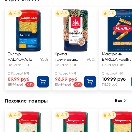
4.9
4.9
5.0
Булгур
Крупа
Макароны
НАЦИОНАЛЬ
450г
гречневая
900г
BARILLA Fusilli
АГРО-АЛЬЯНС
n.98 из тверды
Цена за 1 шт
Цена за 1 шт
Цена за 1 шт
Экстра
сортов
С Картой №1
С Картой №1
С Картой №1
Элитная
пшеницы
89,99 руб
96,99 руб
109,99 руб
высший сорт
группа А
115,79 руб
136,84 руб
115,79 руб
-22%
-29%
высший сорт
Похожие товары
Все
4.9
4.7
4.7