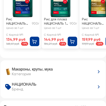
Рис
Рис для плова
Рис
НАЦИОНАЛЬ
900г
НАЦИОНАЛЬ 1-
900г
НАЦИОНАЛЬ
Краснодарски
й сорт
Золотистый 1-
Цена за 1 шт
Цена за 1 шт
Цена за 1 шт
й 1-й сорт
сорт
С Картой №1
С Картой №1
С Картой №1
134,99 руб
144,99 руб
159,99 руб
168,49 руб
184,29 руб
199,99 руб
-19%
-21%
-20%
Макароны, крупы, мука
Категория
НАЦИОНАЛЬ
Бренд