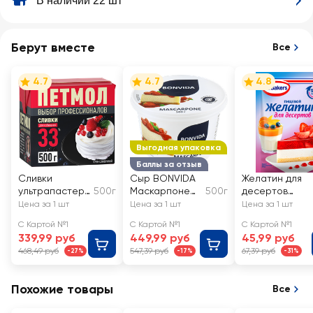
В наличии 22 шт
Берут вместе
Все
4.7
4.7
4.8
Выгодная упаковка
Баллы за отзыв
Сливки
Сыр BONVIDA
Желатин для
ультрапастери
500г
Маскарпоне
500г
десертов
зованные
80%, без змж
DR.BAKERS
Цена за 1 шт
Цена за 1 шт
Цена за 1 шт
ПЕТМОЛ Для
С Картой №1
С Картой №1
С Картой №1
взбивания 33%,
339,99 руб
449,99 руб
45,99 руб
без змж
468,49 руб
547,39 руб
67,39 руб
-27%
-17%
-31%
Похожие товары
Все