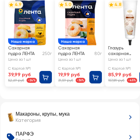
4.9
5.0
4.8
Наша марка
Наша марка
Сахарная
Сахарная
Глазурь
пудра ЛЕНТА
250г
пудра ЛЕНТА
80г
сахарная
ПАРФЭ Прямо
Цена за 1 шт
Цена за 1 шт
Цена за 1 шт
из тюбика,
С Картой №1
С Картой №1
С Картой №1
белая
39,99 руб
19,99 руб
85,99 руб
52,69 руб
31,59 руб
157,89 руб
-24%
-36%
-45%
Макароны, крупы, мука
Категория
ПАРФЭ