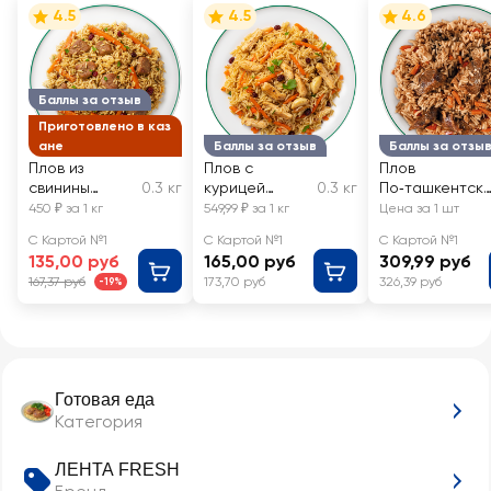
4.5
4.5
4.6
Баллы за отзыв
Приготовлено в каз
ане
Баллы за отзыв
Баллы за отзы
Плов из
Плов с
Плов
свинины
0.3 кг
курицей
0.3 кг
По‑ташкентск
ЛЕНТА FRESH,
ЛЕНТА FRESH,
ЛЕНТА FRESH
450 ₽ за 1 кг
549,99 ₽ за 1 кг
Цена за 1 шт
весовой
весовой
С Картой №1
С Картой №1
С Картой №1
135,00 руб
165,00 руб
309,99 руб
167,37 руб
173,70 руб
326,39 руб
-19%
Готовая еда
Категория
ЛЕНТА FRESH