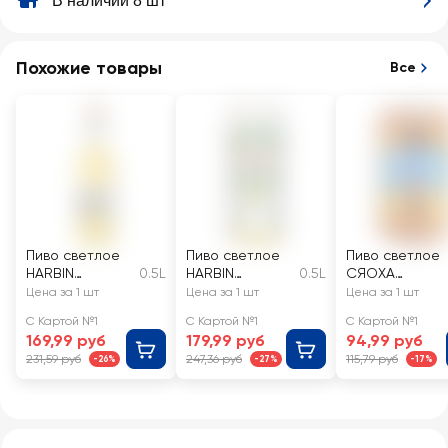
В наличии 8 шт
Похожие товары
Все
Пиво светлое
Пиво светлое
Пиво светлое
HARBIN
0.5L
HARBIN
0.5L
СЯОХА
пшеничное
Премиум
Пшеничное
Цена за 1 шт
Цена за 1 шт
Цена за 1 шт
фильтрованное
фильтрованное
пастеризован
С Картой №1
С Картой №1
С Картой №1
пастеризованн
пастеризованн
ное 3,3%
169,99 руб
179,99 руб
94,99 руб
ое 3,6%
ое 5%
231,59 руб
247,36 руб
115,79 руб
-26%
-27%
-17%