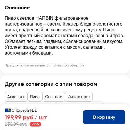
Описание
Пиво светлое HARBIN фильтрованное
пастеризованное – светлый лагер бледно-золотистого
цвета, сваренный по классическому рецепту. Пиво
имеет приятный аромат с нотами солода, зерна и трав.
Обладает легким, гладким, сбалансированным вкусом.
Утоляет жажду, сочетается с мясом, салатами,
восточными блюдами.
Предложение не является публичной офертой
Другие категории с этим товаром
Алкоголь
Пиво
Светлое
Импортное
Пиво пастеризованное
Пиво фильтрованное
С Картой №1
199,99 руб /
шт
В корзину
236,89 руб
-15%