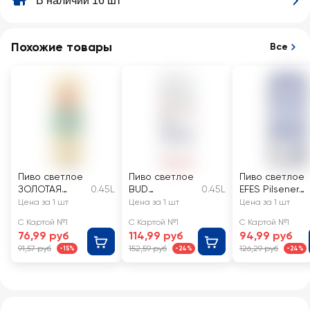
В наличии 16 шт
Похожие товары
Все
Пиво светлое
Пиво светлое
Пиво светлое
ЗОЛОТАЯ
0.45L
BUD
0.45L
EFES Pilsener
БОЧКА
пастеризован
пастеризован
Цена за 1 шт
Цена за 1 шт
Цена за 1 шт
Классическое
ное, 5%, ж/б
ное, 5%, ж/б
С Картой №1
С Картой №1
С Картой №1
пастеризован
76,99 руб
114,99 руб
94,99 руб
ное, 5,2%, ж/б
91,57 руб
152,59 руб
126,29 руб
-15%
-24%
-24%