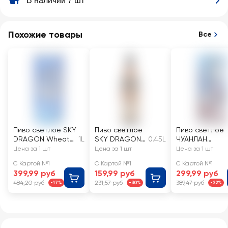
В наличии 7 шт
Похожие товары
Все
Пиво светлое SKY
Пиво светлое
Пиво светлое
DRAGON Wheat
1L
SKY DRAGON
0.45L
ЧУАНЛАН
lager
фильтрованно
нефильтрован
Цена за 1 шт
Цена за 1 шт
Цена за 1 шт
нефильтрованное
е
пастеризован
С Картой №1
С Картой №1
С Картой №1
пастеризованное
пастеризован
4,1%
399,99 руб
159,99 руб
299,99 руб
неосветленное
ное 5%
484,20 руб
231,57 руб
389,47 руб
-17%
-30%
-22%
4,1%