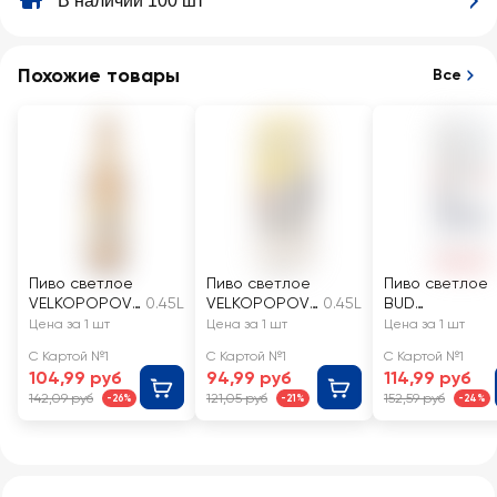
В наличии 100 шт
Похожие товары
Все
Пиво светлое
Пиво светлое
Пиво светлое
VELKOPOPOVI
0.45L
VELKOPOPOVI
0.45L
BUD
CKY KOZEL
CKY KOZEL
пастеризован
Цена за 1 шт
Цена за 1 шт
Цена за 1 шт
пастеризован
Rezany
ное, 5%, ж/б
С Картой №1
С Картой №1
С Картой №1
ное, 4%
пастеризован
104,99 руб
94,99 руб
114,99 руб
ное, 4,7%, ж/б
142,09 руб
121,05 руб
152,59 руб
-26%
-21%
-24%