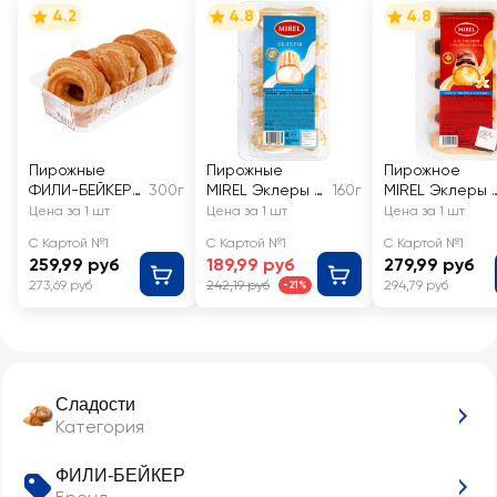
4.2
4.8
4.8
Пирожные
Пирожные
Пирожное
ФИЛИ-БЕЙКЕР
300г
MIREL Эклеры с
160г
MIREL Эклеры 
Кольца
белковым
заварным
Цена за 1 шт
Цена за 1 шт
Цена за 1 шт
заварные 5шт
кремом
кремом
С Картой №1
С Картой №1
С Картой №1
259,99 руб
189,99 руб
279,99 руб
273,69 руб
242,19 руб
294,79 руб
-21%
Сладости
Категория
ФИЛИ-БЕЙКЕР