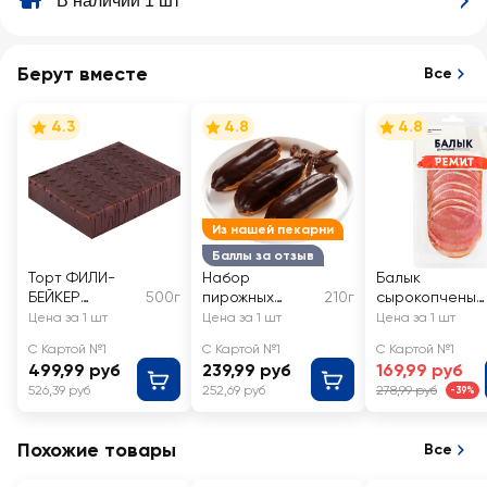
В наличии 1 шт
Берут вместе
Все
4.3
4.8
4.8
Из нашей пекарни
Баллы за отзыв
Торт ФИЛИ-
Набор
Балык
БЕЙКЕР
500г
пирожных
210г
сырокопченый
Народная
Эклер в
РЕМИТ нарезка
Цена за 1 шт
Цена за 1 шт
Цена за 1 шт
птичка
шоколадной
С Картой №1
С Картой №1
С Картой №1
классическая
глазури ЛЕНТА
499,99 руб
239,99 руб
169,99 руб
FRESH
526,39 руб
252,69 руб
278,99 руб
-39%
Похожие товары
Все