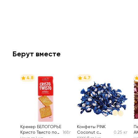
Берут вместе
4.8
4.7
Крекер БЕЛОГОРЬЕ
Конфеты PINK
П
Кристо Твисто по-
168г
Coconut с
0.25 кг
А
французски
комбинированны
К