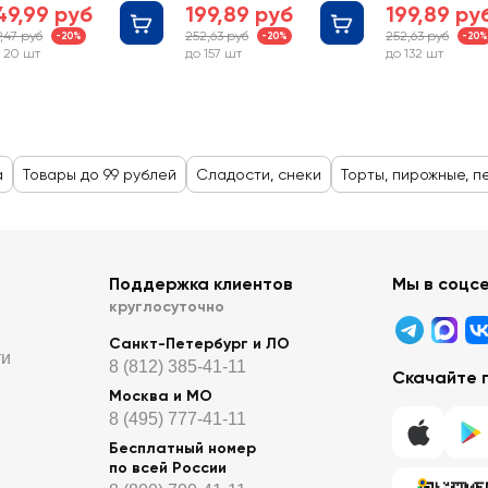
49,99 руб
199,89 руб
199,89 ру
9,47 руб
252,63 руб
252,63 руб
-20%
-20%
-20%
 20 шт
до 157 шт
до 132 шт
а
Товары до 99 рублей
Сладости, снеки
Торты, пирожные, п
Поддержка клиентов
Мы в соцс
круглосуточно
Санкт-Петербург и ЛО
ти
8 (812) 385-41-11
Скачайте 
Москва и МО
8 (495) 777-41-11
Бесплатный номер
по всей России