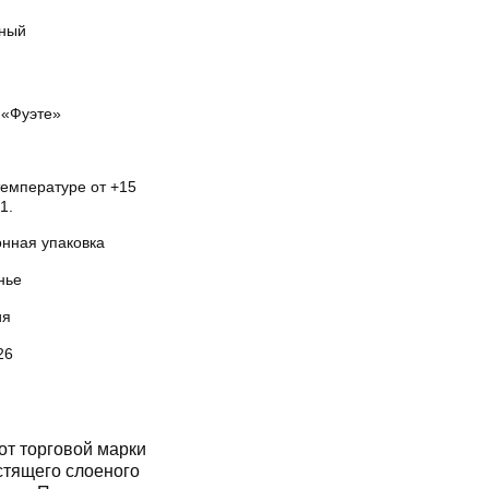
ный
«Фуэте»
температуре от +15
1.
онная упаковка
нье
ия
26
от торговой марки
стящего слоеного