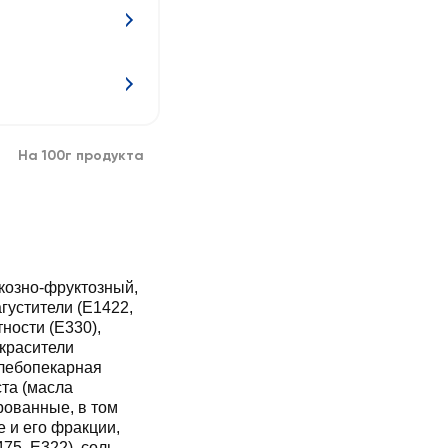
На 100г продукта
козно-фруктозный,
густители (Е1422,
тности (Е330),
 красители
хлебопекарная
ованные, в том
 и его фракции,
75, Е322), соль,