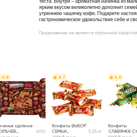
теста. Внутри – ароматная начинка из мал
ярким вкусом великолепно дополнит семе
утреннюю чашечку кофе. Подарите насто
гастрономическое удовольствие себе и св
Предложение не является публичной офертой
4.8
4.7
4.6
еченье сдобное
Конфеты ВЫБОР
Конфеты
КУЛЬЧЕВ
400г
СЕМЬИ
0.25 кг
СЛАВЯНКА С
упелька с
карамель
с арахисом и