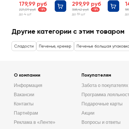
печенья
179,99 руб
299,99 руб
1
221,09 руб
368,42 руб
18
-18%
-18%
до 4 шт
до 19 шт
до
Другие категории с этим товаром
Сладости
Печенье, крекер
Печенье большая упаковк
О компании
Покупателям
Информация
Забота о покупателях
Вакансии
Программа лояльнос
Контакты
Подарочные карты
Партнёрам
Акции
Реклама в «Ленте»
Вопросы и ответы