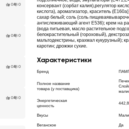
0
0
консервант (сорбат калия),регулятор кисл
кислота), ароматизатор, краситель (Е160а)
сахар белый; соль (соль пищеваявыварочн
антислеживающий агент Е536); крем на р
(вода питьевая, масло растительное подс
белокрастительный (гороховый), декстроза
0
0
мальтодекстрины, крахмал кукурузный); кр
каротин; дрожжи сухие.
Характеристики
0
0
Бренд
ПАМ
Пече
Полное название
Слой
товара (у поставщика)
мали
0
0
Энергетическая
442,8
ценность
Вкусы
Мали
Веганское
Да