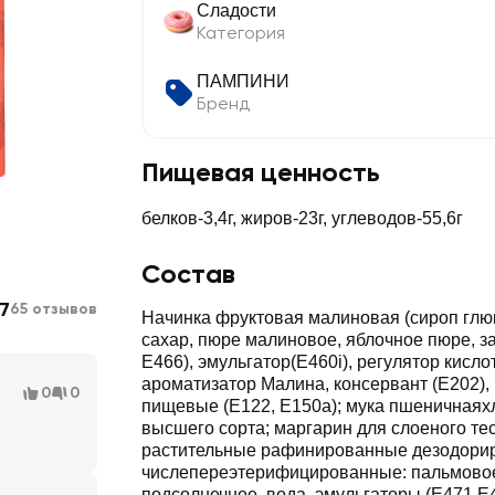
Сладости
Категория
ПАМПИНИ
Бренд
Пищевая ценность
белков-3,4г, жиров-23г, углеводов-55,6г
Состав
7
65 отзывов
Начинка фруктовая малиновая (сироп глю
сахар, пюре малиновое, яблочное пюре, за
Е466), эмульгатор(Е460i), регулятор кисло
ароматизатор Малина, консервант (Е202),
0
0
пищевые (Е122, Е150а); мука пшеничная
высшего сорта; маргарин для слоеного теста (масла
растительные рафинированные дезодорир
числепереэтерифицированные: пальмовое
подсолнечное, вода, эмульгаторы (Е471,Е4