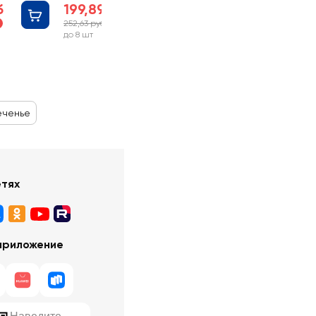
б
199,89 руб
252,63 руб
-20%
до 8 шт
еченье
етях
приложение