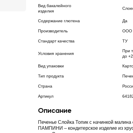
Вид бакалейного
Слое
изделия
Содержание глютена
Да
Производитель
ООО 
Стандарт качества
ТУ
При 
Условия хранения
до +2
Вид упаковки
Карт
Тип продукта
Пече
Страна
Росс
Артикул
6418
Описание
Печенье Слойка Топик с начинкой малина 
ПАМПИНИ – кондитерское изделие из хру