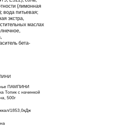
отности (лимонная
); вода питьевая;
ая экстра,
астительных маслах
олнечное,
,
аситель бета-
ПИНИ
нье ПАМПИНИ
ка Топик с начинкой
на, 500г
ккал/1853,0кДж
на