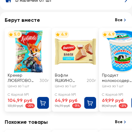
В наличии 67 шт
Берут вместе
Все
5.0
4.9
4.9
Крекер
Вафли
Продукт
ЛЮБЯТОВО
300г
ЯШКИНО
200г
молокосодерж
Витаминный
Сливочные
ащий
Цена за 1 шт
Цена за 1 шт
Цена за 1 шт
АЛЬПИЙСКАЯ
С Картой №1
С Картой №1
С Картой №1
КОРОВКА
104,99 руб
64,99 руб
69,99 руб
произведенны
131,59 руб
94,79 руб
89,49 руб
-20%
-31%
-21%
й по
технологии
сметаны 20%,
Похожие товары
Все
с змж