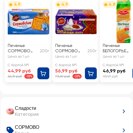
4.9
4.9
4.8
Печенье
Печенье
Печенье
СОРМОВО
200г
СОРМОВО
200г
БЕЛОГОРЬЕ
Сгущенное
Южная ночь
Постное
Цена за 1 шт
Цена за 1 шт
Цена за 1 шт
молоко
С Картой №1
С Картой №1
С Картой №1
44,99 руб
56,99 руб
46,99 руб
66,31 руб
73,69 руб
49,49 руб
-32%
-22%
Сладости
Категория
СОРМОВО