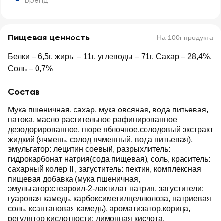
Бренд
Пищевая ценность
На 100г продукта
Белки – 6,5г, жиры – 11г, углеводы – 71г. Сахар – 28,4%.
Соль – 0,7%
Состав
Мука пшеничная, сахар, мука овсяная, вода питьевая,
патока, масло растительное рафинированное
дезодорированное, пюре яблочное,солодовый экстракт
жидкий (ячмень, солод ячменный, вода питьевая),
эмульгатор: лецитин соевый, разрыхлитель:
гидрокарбонат натрия(сода пищевая), соль, краситель:
сахарный колер III, загуститель: пектин, комплексная
пищевая добавка (мука пшеничная,
эмульгатор:стеароил-2-лактилат натрия, загустители:
гуаровая камедь, карбоксиметилцеллюлоза, натриевая
соль, ксантановая камедь), ароматизатор,корица,
регулятор кислотности: лимонная кислота.