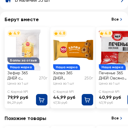
В наличии 55 шт
Берут вместе
Все
4.9
4.8
4.8
Баллы за отзыв
Наша марка
Наша марка
Наша марка
Зефир 365
Халва 365
Печенье 365
ДНЕЙ с
270г
ДНЕЙ
250г
ДНЕЙ Овсяное
ароматом
Подсолнечная
классическое
Цена за 1 шт
Цена за 1 шт
Цена за 1 шт
ванили
С Картой №1
С Картой №1
С Картой №1
79,99 руб
44,99 руб
40,99 руб
84,29 руб
47,36 руб
43,19 руб
Похожие товары
Все