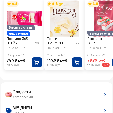
4.8
4.8
4.8
Баллы за отзыв
Наша марка
Баллы за отзы
Пастила 365
Пастила
Пастила
ДНЕЙ с
200г
ШАРМЭЛЬ с
221г
DELISSE
кусочками
ароматом
двухслойная
Цена за 1 шт
Цена за 1 шт
Цена за 1 шт
мармелада
ванили
со вкусом
С Картой №1
С Картой №1
С Картой №1
клюквы
74,99 руб
149,99 руб
79,99 руб
78,99 руб
157,89 руб
96,89 руб
-17%
Сладости
Категория
365 ДНЕЙ