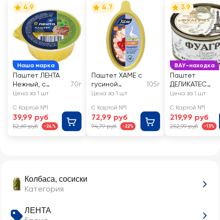
4.9
4.7
3.9
Наша марка
ВАУ-находка
Паштет ЛЕНТА
Паштет ХАМЕ с
Паштет
Нежный, с
70г
гусиной
105г
ДЕЛИКАТЕС
индюшиным
печенью
ДИЧЬ Фуагра
Цена за 1 шт
Цена за 1 шт
Цена за 1 шт
мясом
из гусиной
С Картой №1
С Картой №1
С Картой №1
печени
39,99 руб
72,99 руб
219,99 руб
52,69 руб
94,79 руб
252,99 руб
-24%
-22%
-13%
Колбаса, сосиски
Категория
ЛЕНТА