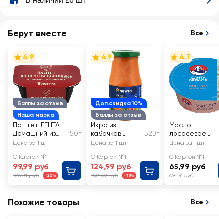
В наличии 26 шт
Берут вместе
Все
4.9
4.9
4.7
Баллы за отзыв
Доп.скидка 10%
Наша марка
Баллы за отзыв
Паштет ЛЕНТА
Икра из
Масло
Домашний из
150г
кабачков
520г
лососевое
печени
ЛЕНТА
САНТА БРЕМО
Цена за 1 шт
Цена за 1 шт
Цена за 1 шт
цыпленка со
Бутербродное
С Картой №1
С Картой №1
С Картой №1
сливками
99,99 руб
124,99 руб
65,99 руб
126,31 руб
152,69 руб
69,49 руб
-20%
-18%
Похожие товары
Все