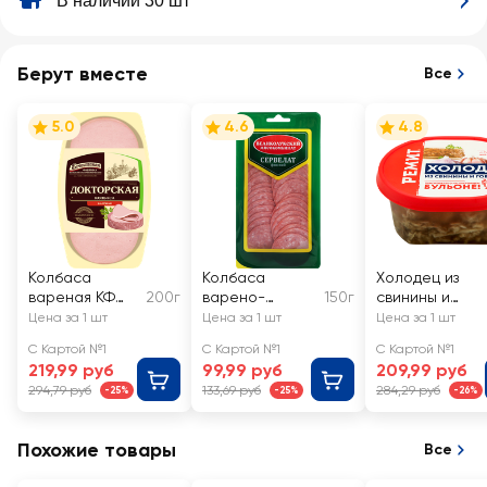
В наличии 30 шт
Берут вместе
Все
5.0
4.6
4.8
Колбаса
Колбаса
Холодец из
вареная КФ
200г
варено-
150г
свинины и
ЕГОРЬЕВСКАЯ
копченая МК
говядины
Цена за 1 шт
Цена за 1 шт
Цена за 1 шт
Докторская,
ВЕЛИКОЛУКСКИ
РЕМИТ
С Картой №1
С Картой №1
С Картой №1
категория А,
Й Сервелат
219,99 руб
99,99 руб
209,99 руб
нарезка
Финский,
294,79 руб
133,69 руб
284,29 руб
-25%
-25%
-26%
нарезка
Похожие товары
Все