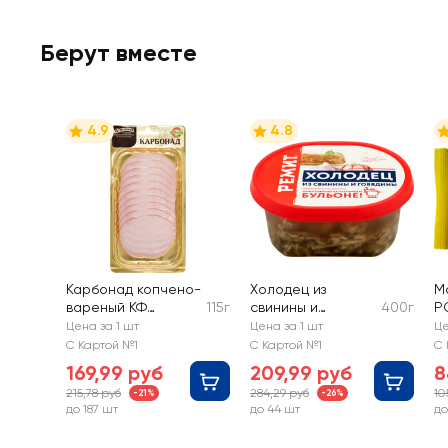
Берут вместе
4.9
4.8
Карбонад копчено-
Холодец из
М
вареный КФ
115г
свинины и
400г
Р
ЕГОРЬЕВСКАЯ По-
говядины РЕМИТ
Р
Цена за 1 шт
Цена за 1 шт
Це
Егорьевски,
и
С Картой №1
С Картой №1
С 
нарезка
з
169,99 руб
209,99 руб
8
215,78 руб
284,29 руб
10
-21%
-26%
до 187 шт
до 44 шт
до