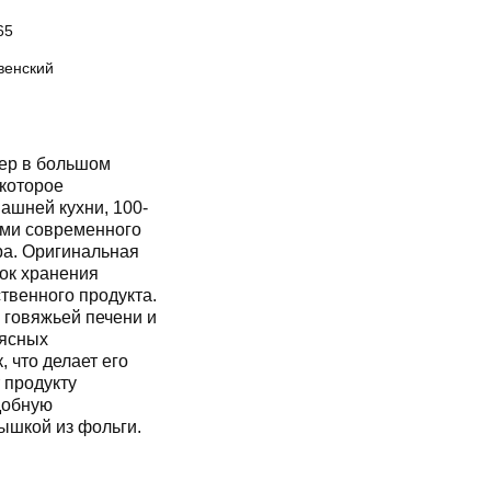
65
венский
лер в большом
которое
ашней кухни, 100-
ями современного
ра. Оригинальная
ок хранения
твенного продукта.
 говяжьей печени и
мясных
 что делает его
 продукту
добную
ышкой из фольги.