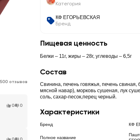
Категория
КФ ЕГОРЬЕВСКАЯ
Бренд
Пищевая ценность
Белки – 11г, жиры – 28г, углеводы – 6,5г
Состав
500 отзывов
Свинина, печень говяжья, печень свиная, 
мясной навар), морковь сушеная, лук суше
соль, сахар-песок,перец черный.
0
0
Характеристики
Бренд
КФ Е
Пашт
Полное название
0
0