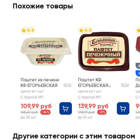
Похожие товары
4.6
4.6
Паштет из печени
Паштет КФ
П
КФ ЕГОРЬЕВСКАЯ
150г
ЕГОРЬЕВСКАЯ
150г
Д
Печеночный
п
Цена за 1 шт
Цена за 1 шт
Це
с
С Картой №1
С Картой №1
С 
109,99 руб
139,99 руб
9
168,49 руб
178,99 руб
12
-34%
-21%
до 32 шт
до 16 шт
до
Другие категории с этим товаром