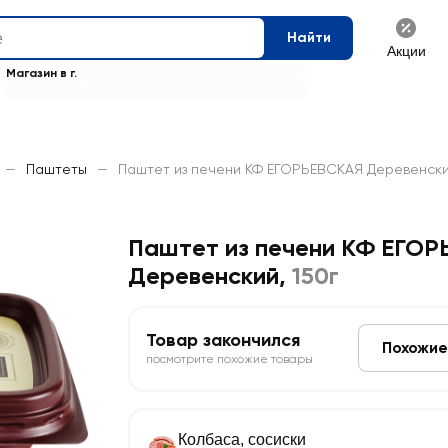
Найти
Акции
Магазин в г.
—
Паштеты
—
Паштет из печени КФ ЕГОРЬЕВСКАЯ Деревенский
Паштет из печени КФ ЕГО
Деревенский
,
150г
Товар закончился
Похожие
посмотрите похожие товары
Колбаса, сосиски