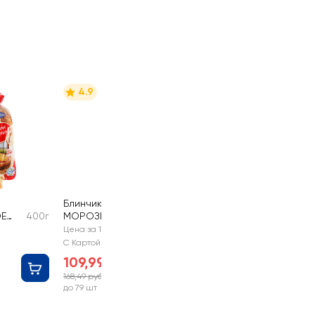
4.9
Блинчики
Е
400г
МОРОЗКО с мясом
420г
Цена за 1 шт
С Картой №1
109,99 руб
168,49 руб
-34%
до 79 шт