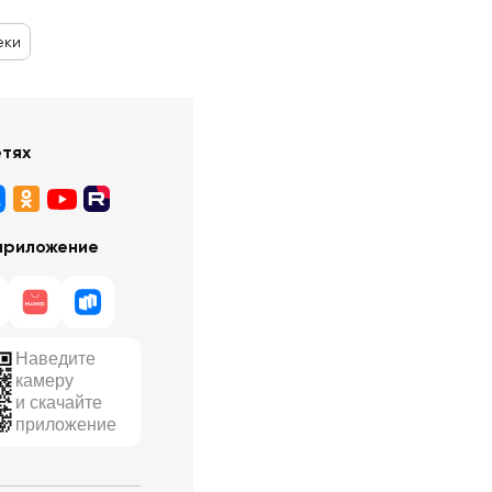
еки
етях
приложение
Наведите
камеру
и скачайте
приложение