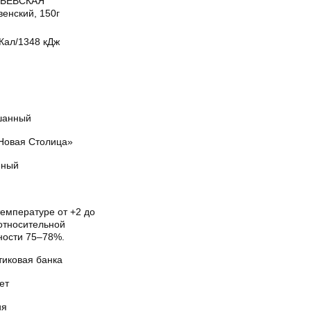
РЬЕВСКАЯ
енский, 150г
Кал/1348 кДж
анный
Новая Столица»
ный
температуре от +2 до
 относительной
ности 75–78%.
тиковая банка
ет
ия