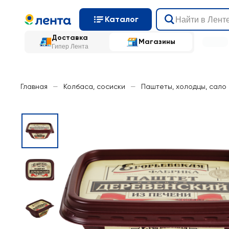
Каталог
Доставка
Магазины
Гипер Лента
Главная
—
Колбаса, сосиски
—
Паштеты, холодцы, сало