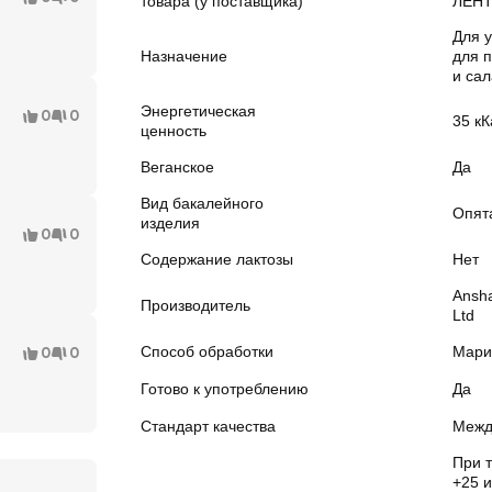
товара (у поставщика)
ЛЕНТ
Для 
Назначение
для п
и сал
Энергетическая
0
0
35 кК
ценность
Веганское
Да
Вид бакалейного
Опят
изделия
0
0
Содержание лактозы
Нет
Ansh
Производитель
Ltd
Способ обработки
Мари
0
0
Готово к употреблению
Да
Стандарт качества
Межд
При т
+25 