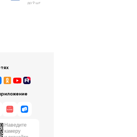
до 9 шт
етях
приложение
Наведите
камеру