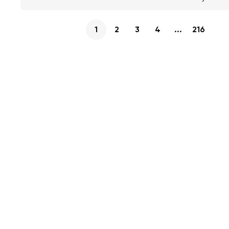
1
2
3
4
...
216