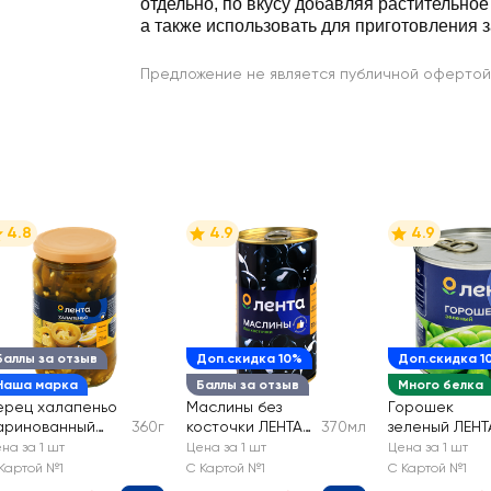
отдельно, по вкусу добавляя растительное 
а также использовать для приготовления з
Предложение не является публичной офертой
4.8
4.9
4.9
Баллы за отзыв
Доп.скидка 10%
Доп.скидка 1
Наша марка
Баллы за отзыв
Много белка
ерец халапеньо
Маслины без
Горошек
аринованный
360г
косточки ЛЕНТА
370мл
зеленый ЛЕНТ
ЕНТА
черные крупные
на за 1 шт
Цена за 1 шт
Цена за 1 шт
Картой №1
С Картой №1
С Картой №1