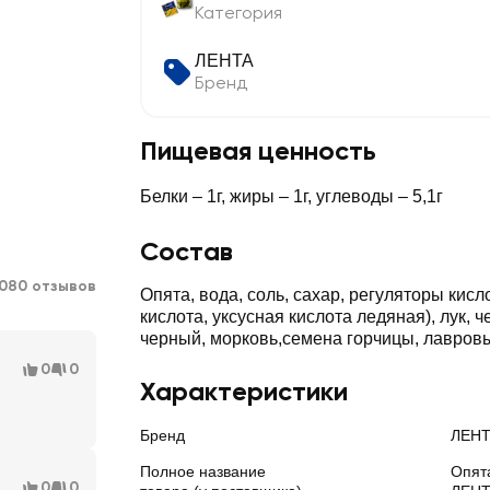
Категория
ЛЕНТА
Бренд
Пищевая ценность
Белки – 1г, жиры – 1г, углеводы – 5,1г
Состав
1080 отзывов
Опята, вода, соль, сахар, регуляторы кис
кислота, уксусная кислота ледяная), лук, ч
черный, морковь,семена горчицы, лавровы
0
0
Характеристики
Бренд
ЛЕН
Полное название
Опят
0
0