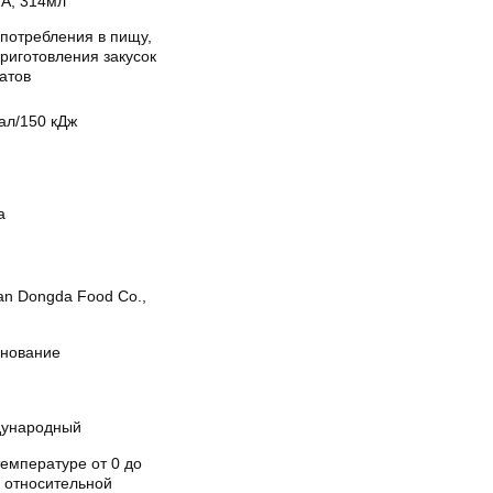
А, 314мл
употребления в пищу,
риготовления закусок
атов
ал/150 кДж
а
an Dongda Food Co.,
нование
ународный
емпературе от 0 до
и относительной