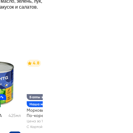
масло, зелень, лук,
акусок и салатов.
4.8
0%
Баллы за отзыв
Наша марка
Морковь ЛЕНТА
А
425мл
По-корейски
300г
Цена за 1 шт
С Картой №1