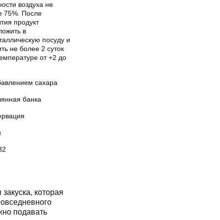
ости воздуха не
е 75%. После
тия продукт
ложить в
таллическую посуду и
ть не более 2 суток
емпературе от +2 до
бавлением сахара
лянная банка
ервация
й
82
закуска, которая
 повседневного
жно подавать