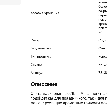
влажн
боле
вскры
Условия хранения
пере
неме
храни
при т
+6.
Сахар
С до
Вид упаковки
Стек
Тип продукта
Конс
Страна
Кита
Артикул
7313
Описание
Опята маринованные ЛЕНТА – аппетитная 
подойдет как для праздничного, так и для
меню. Хрустящие ароматные грибочки мо