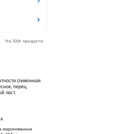
На 100г продукта
лотности (лимонная
еснок, перец
й лист.
ТА
а маринованные