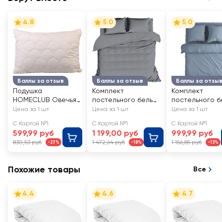
4.8
5.0
5.0
Баллы за отзыв
Баллы за отзыв
Баллы за отзы
Подушка
Комплект
Комплект
HOMECLUB Овечья
постельного белья
постельного б
шерсть 50x70см
2-спальный
1,5-спальный
Цена за 1 шт
Цена за 1 шт
Цена за 1 шт
HOMECLUB серый
HOMECLUB St
С Картой №1
С Картой №1
С Картой №1
однотонный,
washed, полис
599,99 руб
1 199,00 руб
999,99 руб
полисатин, Арт.
830,53 руб
1 472,64 руб
1 156,85 руб
-27%
-18%
-13%
НСПС2сер
Похожие товары
Все
4.4
4.6
4.7