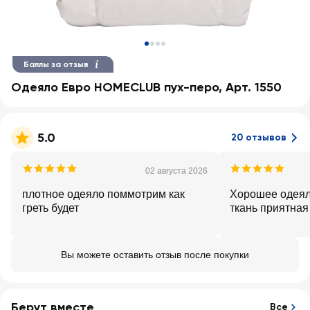
Баллы за отзыв
Одеяло Евро HOMECLUB пух-перо, Арт. 1550
5.0
20 отзывов
02 августа 2026
плотное одеяло поммотрим как
Хорошее одеяло
греть будет
ткань прият
Вы можете оставить отзыв после покупки
Берут вместе
Все