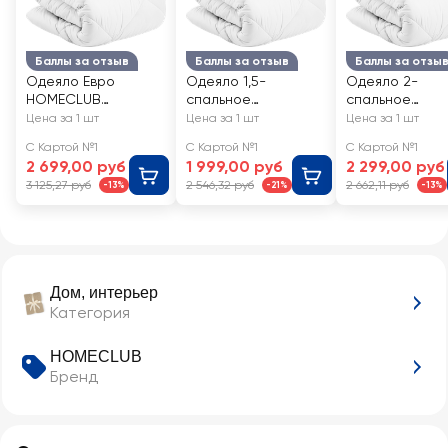
Баллы за отзыв
Баллы за отзыв
Баллы за отзы
Одеяло Евро
Одеяло 1,5-
Одеяло 2-
HOMECLUB
спальное
спальное
Лебяжий пух
HOMECLUB
HOMECLUB
Цена за 1 шт
Цена за 1 шт
Цена за 1 шт
200х220см, Арт.
Лебяжий пух
Лебяжий пух
С Картой №1
С Картой №1
С Картой №1
509624
140х205см, Арт.
172х205см, Арт
2 699,00 руб
1 999,00 руб
2 299,00 руб
509622
509623
3 125,27 руб
2 546,32 руб
2 662,11 руб
-13%
-21%
-13%
Дом, интерьер
Категория
HOMECLUB
Бренд