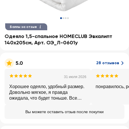
Баллы за отзыв
Одеяло 1,5-спальное HOMECLUB Эвкалипт
140x205см, Арт. ОЭ_Л-0601у
5.0
28 отзывов
31 июля 2026
Хорошее одеяло, удобный размер.
по
Довольно мягкое, я правда
ожидала, что будет тоньше. Все
прострочено, наполнитель не будет
сбиваться. Очень удобное!
Вы можете оставить отзыв после покупки