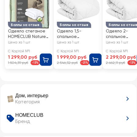
Баллы за отзыв
Баллы за отзыв
Баллы за отзы
Одеяло стеганое
Одеяло 1,5-
Одеяло 2-
HOMECLUB Nature
спальное
спальное
205х140см, Арт.
HOMECLUB
HOMECLUB
Цена за 1 шт
Цена за 1 шт
Цена за 1 шт
ОСВ_N-61131у
Лебяжий пух
Лебяжий пух
С Картой №1
С Картой №1
С Картой №1
140х205см, Арт.
172х205см, Арт
1 299,00 руб
1 999,00 руб
2 299,00 руб
509622
509623
1 504,39 руб
2 546,32 руб
2 662,11 руб
-13%
-21%
-13%
Дом, интерьер
Категория
HOMECLUB
Бренд