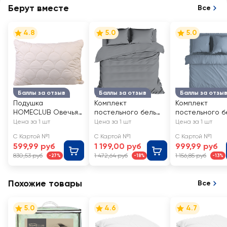
Берут вместе
Все
4.8
5.0
5.0
Баллы за отзыв
Баллы за отзыв
Баллы за отзы
Подушка
Комплект
Комплект
HOMECLUB Овечья
постельного белья
постельного б
шерсть 50x70см
2-спальный
1,5-спальный
Цена за 1 шт
Цена за 1 шт
Цена за 1 шт
HOMECLUB серый
HOMECLUB St
С Картой №1
С Картой №1
С Картой №1
однотонный,
washed, полис
599,99 руб
1 199,00 руб
999,99 руб
полисатин, Арт.
830,53 руб
1 472,64 руб
1 156,85 руб
-27%
-18%
-13%
НСПС2сер
Похожие товары
Все
5.0
4.6
4.7