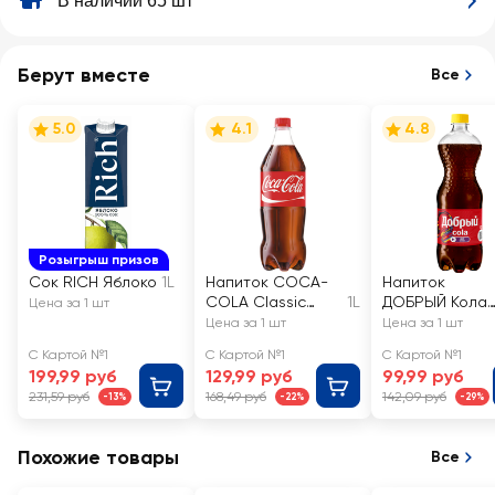
В наличии 65 шт
Берут вместе
Все
5.0
4.1
4.8
Розыгрыш призов
Сок RICH Яблоко
1L
Напиток COCA-
Напиток
COLA Classic
1L
ДОБРЫЙ Кола
Цена за 1 шт
газированный
газированный
Цена за 1 шт
Цена за 1 шт
С Картой №1
С Картой №1
С Картой №1
199,99 руб
129,99 руб
99,99 руб
231,59 руб
168,49 руб
142,09 руб
-13%
-22%
-29%
Похожие товары
Все