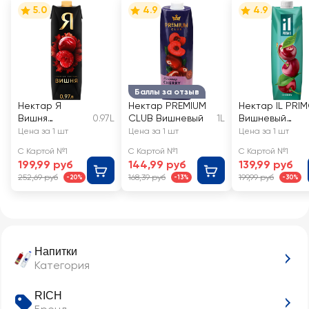
5.0
4.9
4.9
Баллы за отзыв
Нектар Я
Нектар PREMIUM
Нектар IL PRI
Вишня
0.97L
CLUB Вишневый
1L
Вишневый
осветленный
осветленный
Цена за 1 шт
Цена за 1 шт
Цена за 1 шт
С Картой №1
С Картой №1
С Картой №1
199,99 руб
144,99 руб
139,99 руб
252,69 руб
168,39 руб
199,99 руб
-20%
-13%
-30%
Напитки
Категория
RICH