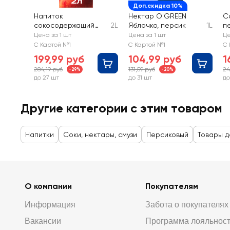
Доп.скидка 10%
Напиток
Нектар O'GREEN
С
сокосодержащий
2L
Яблочко, персик
1L
п
ДОБРЫЙ Яблоко,
б
Цена за 1 шт
Цена за 1 шт
Це
персик
С Картой №1
С Картой №1
С 
199,99 руб
104,99 руб
1
284,19 руб
131,59 руб
24
-29%
-20%
до 27 шт
до 31 шт
до
Другие категории с этим товаром
Напитки
Соки, нектары, смузи
Персиковый
Товары д
О компании
Покупателям
Информация
Забота о покупателях
Вакансии
Программа лояльнос