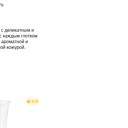
79
 с деликатным и
 с каждым глотком
 ароматной и
той кожурой.
4.8