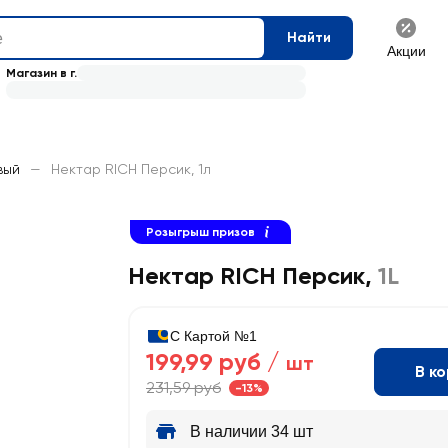
Найти
Акции
Магазин в г.
вый
—
Нектар RICH Персик, 1л
Розыгрыш призов
Нектар RICH Персик
,
1L
С Картой №1
199,99 руб /
шт
В к
231,59 руб
-13%
В наличии 34 шт