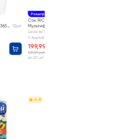
Розыгрыш призов
Сок RICH
365
12шт
Мультифрукт
1L
Цена за 1 шт
С Картой №1
199,99 руб
231,59 руб
-13%
до 20 шт
4.8