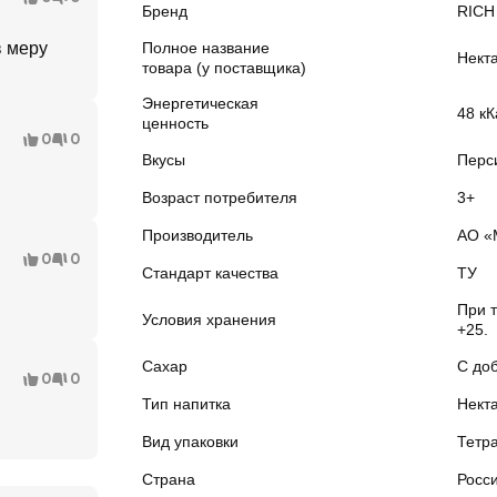
Бренд
RICH
в меру
Полное название
Нект
товара (у поставщика)
Энергетическая
48 кК
ценность
0
0
Вкусы
Перс
Возраст потребителя
3+
Производитель
АО «
0
0
Стандарт качества
ТУ
При т
Условия хранения
+25.
Сахар
С до
0
0
Тип напитка
Нект
Вид упаковки
Тетр
Страна
Росс