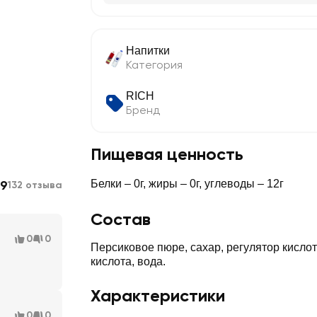
Напитки
Категория
RICH
Бренд
Пищевая ценность
.9
Белки – 0г, жиры – 0г, углеводы – 12г
132 отзыва
Состав
0
0
Персиковое пюре, сахар, регулятор кислотности л
кислота, вода.
Характеристики
0
0