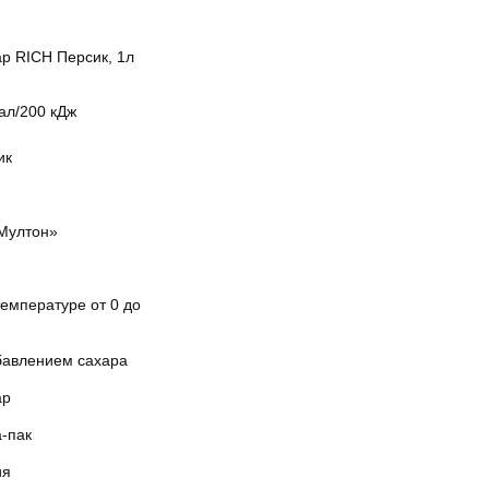
ар RICH Персик, 1л
ал/200 кДж
ик
Мултон»
емпературе от 0 до
бавлением сахара
ар
а-пак
ия