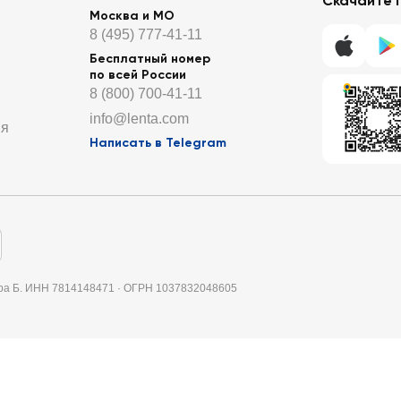
Скачайте 
Москва и МО
8 (495) 777-41-11
Бесплатный номер
по всей России
8 (800) 700-41-11
info@lenta.com
ия
Написать в Telegram
итера Б. ИНН 7814148471 · ОГРН 1037832048605