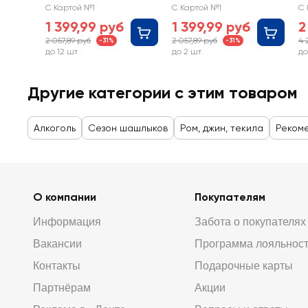
С Картой №1
С Картой №1
С 
1 399,99 руб
1 399,99 руб
2
2 057,89 руб
2 057,89 руб
4 
-31%
-31%
до 12 шт
до 2 шт
до
Другие категории с этим товаром
Алкоголь
Сезон шашлыков
Ром, джин, текила
Реком
О компании
Покупателям
Информация
Забота о покупателях
Вакансии
Программа лояльнос
Контакты
Подарочные карты
Партнёрам
Акции