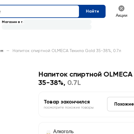
Найти
Акции
Магазин в г.
ем
—
Напиток спиртной OLMECA Текила Gold 35-38%, 0.7л
Напиток спиртной OLMECA 
35-38%
,
0.7L
Товар закончился
Похожие
посмотрите похожие товары
Алкоголь