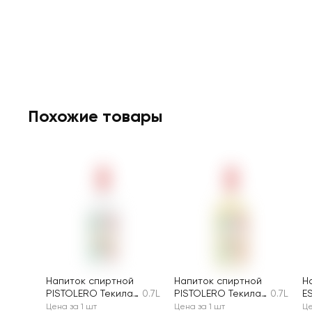
Похожие товары
Напиток спиртной
Напиток спиртной
Н
PISTOLERO Текила
0.7L
PISTOLERO Текила
0.7L
E
Silver 38%
Gold 38%
R
Цена за 1 шт
Цена за 1 шт
Це