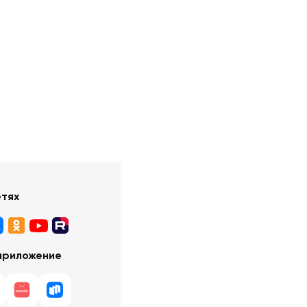
етях
приложение