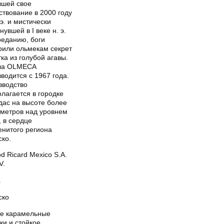
вшей свое
твование в 2000 году
 э. и мистически
нувшей в I веке н. э.
реданию, боги
рили ольмекам секрет
ка из голубой агавы.
ла OLMECA
водится с 1967 года.
зводство
лагается в городке
дас на высоте более
 метров над уровнем
 в сердце
енитого региона
ско.
d Ricard Mexico S.A.
V.
а
ско
ие карамельные
ки и стойкое