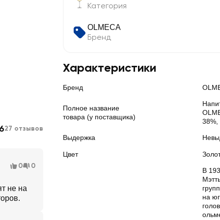
Категория
OLMECA
Бренд
Характеристики
Бренд
OLM
Напи
Полное название
OLME
товара (у поставщика)
38%, 
6
27 отзывов
Выдержка
Невы
Цвет
Золо
0
0
В 193
Мэтт
ят не на
груп
на ю
торов.
голо
ольм