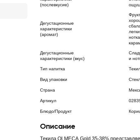
(послевкусие)
ощущ
Фрукт
хоро
Дегустационные
сбал
характеристики
легк
(аромат)
нотк
кара
Дегустационные
Слад
характеристики (вкус)
и нот
Тип напитка
Теки
Вид упаковки
Стек
Страна
Мекс
Артикул
0283
Блюдо/Продукт
Кори
Описание
Текила OLMECA Gold 35-38% представляе