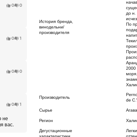
нача
0
0
сущес
до н.
исчез
История бренда,
По п
винодельни/
пода
производителя
напит
0
1
Теки
произ
Прои
распо
Аран
2000
0
0
моря,
знам
Хали
Perno
Производитель
de C.
0
1
Сырье
Агав
о не
Регион
Хали
я вас.
Дегустационные
Легк
характеристики
оттен