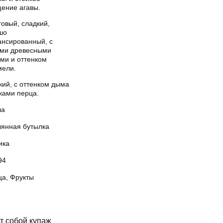
ение агавы.
овый, сладкий,
шо
ансированный, с
ими древесными
ами и оттенком
мели.
кий, с оттенком дыма
ками перца.
ла
лянная бутылка
ика
94
ца, Фрукты
т собой купаж