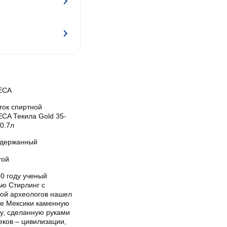
ECA
ток спиртной
CA Текила Gold 35-
0.7л
держанный
той
0 году ученый
ью Стирлинг с
пой археологов нашел
ге Мексики каменную
ву, сделанную руками
еков – цивилизации,