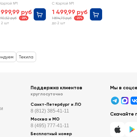
Картой №1
С Картой №1
 999,99 руб
1 499,99 руб
210,52 руб
1 894,73 руб
-28%
-20%
 2 шт
до 2 шт
ендуем
Текила
Поддержка клиентов
Мы в соцс
круглосуточно
Санкт-Петербург и ЛО
ти
8 (812) 385-41-11
Скачайте 
Москва и МО
8 (495) 777-41-11
Бесплатный номер