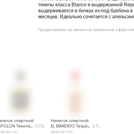
текилы класса Blanco и выдержанной Reposado, которая
выдерживается в бочках из-под бурбона в течение 2–6
месяцев. Идеально сочетается с апельсин
Предложение не является публичной офертой
апиток спиртной
Напиток спиртной
SPOLON Текила
0.75L
EL BANDIDO Tequila
0.7L
eposado 40%
Negro Gold 38%
на за 1 шт
Цена за 1 шт