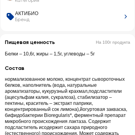
Категория
АКТИБИО
Бренд
Пищевая ценность
На 100г продукта
Белки – 10,6г, жиры – 1,5г, углеводы – 5г
Состав
нормализованное молоко, концентрат сывороточных
белков, наполнитель (вода, натуральные
ароматизаторы, кукурузный крахмал,подсластители
(ацесульфам калия, сукралоза), стабилизатор –
пектины, краситель – экстракт паприки,
концентрированный сок лимона),йогуртовая закваска,
бифидобактерии Bioregularis*, ферментный препарат
микробного происхождения лактаза. Содержит
подсластитель исодержит сахара природного
(естественного) происхождения. Может содержать