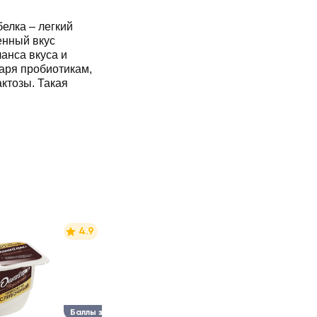
елка – легкий
енный вкус
анса вкуса и
даря пробиотикам,
ктозы. Такая
4.9
Баллы за отзыв