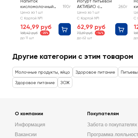
Напиток
Йогурт питьевой
Н
кисломолочный
190г
АКТИБИО с
260г
к
АКТИБИО
клубникой и
А
Цена за 1 шт
Цена за 1 шт
Це
высокобелковый
черникой 1,5%, без
в
С Картой №1
С Картой №1
С 
безлактозный со
сахара, без змж
б
124,99 руб
62,99 руб
1
вкусом вишни, 20г
в
168,42 руб
73,69 руб
16
-25%
-14%
белка, без сахара
п
до 11 шт
до 62 шт
до
1,5%, без змж
б
1,
Другие категории с этим товаром
Молочные продукты, яйцо
Здоровое питание
Питьевы
Здоровое питание
ЗОЖ
О компании
Покупателям
Информация
Забота о покупателях
Вакансии
Программа лояльнос