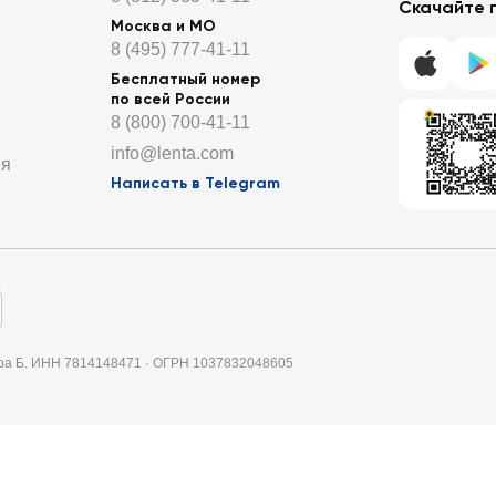
Скачайте 
Москва и МО
8 (495) 777-41-11
Бесплатный номер
по всей России
8 (800) 700-41-11
info@lenta.com
ия
Написать в Telegram
итера Б. ИНН 7814148471 · ОГРН 1037832048605