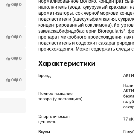
нормализованное молоко, концентрат сыв
0
0
наполнитель (вода, кукурузный крахмал, 
ароматизаторы, сок чернойморкови конце
подсластители (ацесульфам калия, сукрало
концентрированный сок лимона), йогурто
закваска,бифидобактерии Bioregularis*, 
0
0
препарат микробного происхождения лакт
подсластитель и содержит сахараприродно
происхождения. Может содержать следы с
0
0
Характеристики
Бренд
АКТ
0
0
Напи
АКТИ
Полное название
безла
товара (у поставщика)
голуб
сахар
Энергетическая
77 кК
ценность
Вкусы
Голу