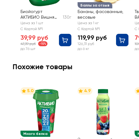
Баллы за отзыв
Биойогурт
Бананы, фасованные,
Т
АКТИБИО Вишня
130г
весовые
В
2,9%, без змж
Цена за 1 шт
Цена за 1 кг
Це
С Картой №1
С Картой №1
С 
39,99 руб
119,99 руб
7
47,39 руб
126,31 руб
10
-15%
до 76 шт
до 6 кг
до
Похожие товары
5.0
4.9
Много белка