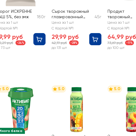
ворог ИСКРЕННЕ
Сырок творожный
Продукт
АШ 5%, без змж
180г
глазированный
45г
творожный
РОСТАГРОЭКСПОР
ДАНИССИМО
на за 1 шт
Цена за 1 шт
Цена за 1 шт
Т с вареной
Браво с
Картой №1
С Картой №1
С Картой №1
сгущенкой 15%, c
изысканным
9,99 руб
29,99 руб
64,99 руб
змж
шоколадом 6,
5,29 руб
42,19 руб
73,69 руб
-24%
-28%
-11%
без змж
 73 шт
до 131 шт
до 100 шт
5.0
5.0
5.0
Много белка