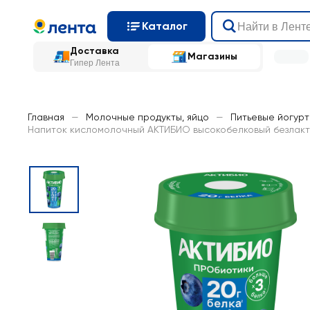
Каталог
Доставка
Магазины
Гипер Лента
Главная
—
Молочные продукты, яйцо
—
Питьевые йогур
Напиток кисломолочный АКТИБИО высокобелковый безлактозны