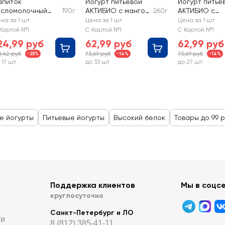
апиток
Йогурт питьевой
Йогурт питье
исломолочный
190г
АКТИБИО с манго
260г
АКТИБИО с
КТИБИО
и папайей 1,5%, без
персиком и
на за 1 шт
Цена за 1 шт
Цена за 1 шт
ысокобелковый
сахара, без змж
малиной 1,5%,
Картой №1
С Картой №1
С Картой №1
езлактозный со
сахара, без з
24,99 руб
62,99 руб
62,99 руб
кусом белого
8,42 руб
73,69 руб
73,69 руб
-25%
-14%
-14%
ерсика, 20г
 17 шт
до 33 шт
до 27 шт
елка, без сахара
5%, без змж
е йогурты
Питьевые йогурты
Высокий белок
Товары до 99 
Поддержка клиентов
Мы в соцс
круглосуточно
Санкт-Петербург и ЛО
ти
8 (812) 385-41-11