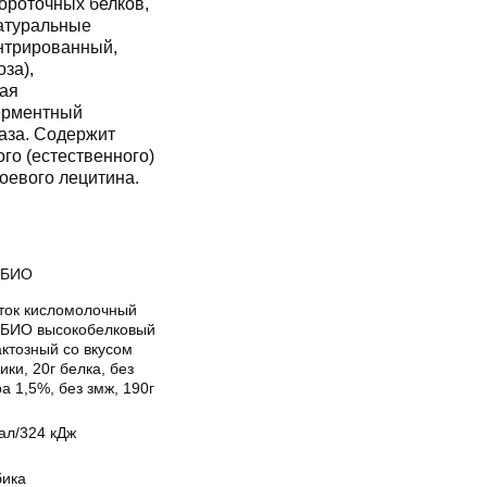
ороточных белков,
натуральные
нтрированный,
за),
вая
ферментный
аза. Содержит
го (естественного)
оевого лецитина.
ИБИО
ток кисломолочный
БИО высокобелковый
ктозный со вкусом
ики, 20г белка, без
а 1,5%, без змж, 190г
ал/324 кДж
бика