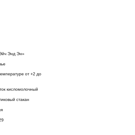
Эйч Энд Эн»
вье
температуре от +2 до
ток кисломолочный
тиковый стакан
ия
29