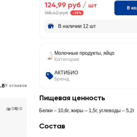
124,99 руб /
шт
В к
168,42 руб
-25%
В наличии 12 шт
Молочные продукты, яйцо
Категория
АКТИБИО
Бренд
.8
9 отзывов
Пищевая ценность
0
0
Белки – 10,6г, жиры – 1,5г, углеводы – 5,2г
Состав