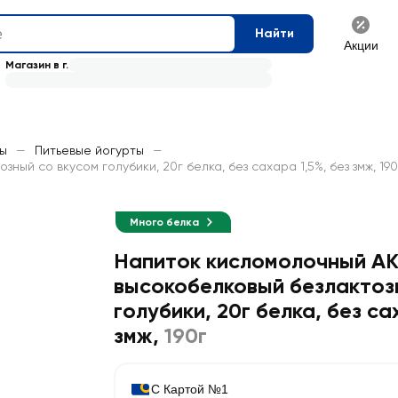
Найти
Акции
Магазин в г.
ты
—
Питьевые йогурты
—
й со вкусом голубики, 20г белка, без сахара 1,5%, без змж, 190
Много белка
Напиток кисломолочный А
высокобелковый безлактоз
голубики, 20г белка, без са
змж
,
190г
С Картой №1