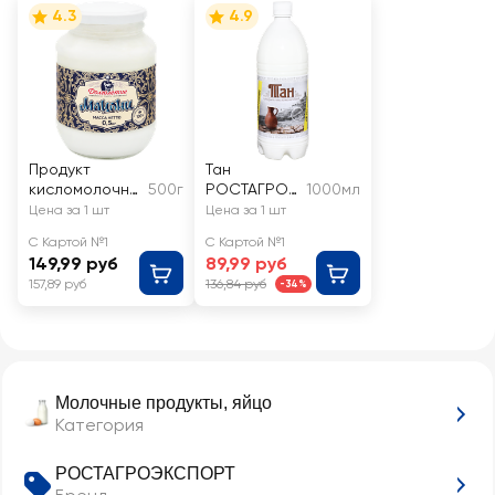
4.3
4.9
Продукт
Тан
кисломолочны
500г
РОСТАГРОЭ
1000мл
й ДОЛГОЛЕТИЕ
КСПОРТ
Цена за 1 шт
Цена за 1 шт
Мацони 3,6–
0,5%, без змж
С Картой №1
С Картой №1
4,2%, без змж
149,99 руб
89,99 руб
157,89 руб
136,84 руб
-34%
Молочные продукты, яйцо
Категория
РОСТАГРОЭКСПОРТ