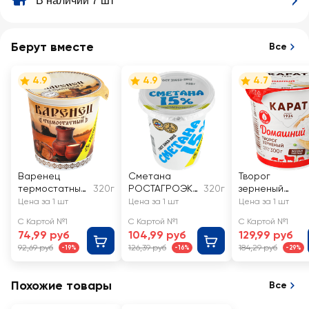
В наличии 7 шт
Берут вместе
Все
4.9
4.9
4.7
Варенец
Сметана
Творог
термостатный
320г
РОСТАГРОЭКС
320г
зерненый
РОСТАГРОЭКС
ПОРТ 15%, без
КАРАТ
Цена за 1 шт
Цена за 1 шт
Цена за 1 шт
ПОРТ 3,5–4,5%,
змж
Домашний 4%,
С Картой №1
С Картой №1
С Картой №1
без змж
без змж
74,99 руб
104,99 руб
129,99 руб
92,69 руб
126,39 руб
184,29 руб
-19%
-16%
-29%
Похожие товары
Все