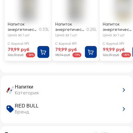
Напиток
Напиток
Напиток
энергетическ
0.33L
энергетическ
0.25L
энергетическ
ий ADRENALINE
ий ADRENALINE
ий GORILLA
Цена за 1 шт
Цена за 1 шт
Цена за 1 шт
Rush Энергия
Rush Энергия
Tropical punch
С Картой №1
С Картой №1
С Картой №1
тонизирующий
тонизирующий
пастеризован
79,99 руб
79,99 руб
99,99 руб
газированный
газированный
ный
126,31 руб
98,94 руб
126,39 руб
-36%
-19%
-20%
газированный
Напитки
Категория
RED BULL
Бренд