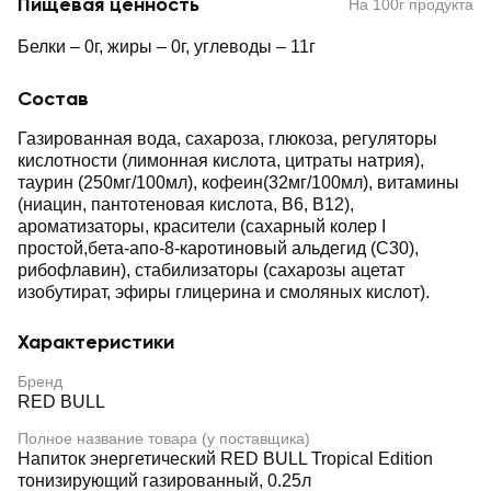
Пищевая ценность
На 100г продукта
Белки – 0г, жиры – 0г, углеводы – 11г
Состав
Газированная вода, сахароза, глюкоза, регуляторы
кислотности (лимонная кислота, цитраты натрия),
таурин (250мг/100мл), кофеин(32мг/100мл), витамины
(ниацин, пантотеновая кислота, В6, В12),
ароматизаторы, красители (сахарный колер I
простой,бета-апо-8-каротиновый альдегид (С30),
рибофлавин), стабилизаторы (сахарозы ацетат
изобутират, эфиры глицерина и смоляных кислот).
Характеристики
Бренд
RED BULL
Полное название товара (у поставщика)
Напиток энергетический RED BULL Tropical Edition
тонизирующий газированный, 0.25л