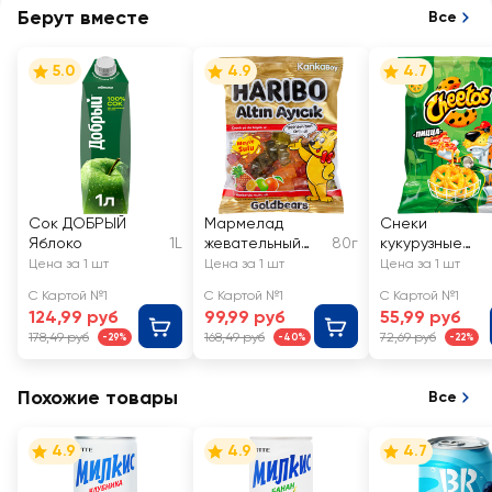
Берут вместе
Все
5.0
4.9
4.7
Сок ДОБРЫЙ
Мармелад
Снеки
Яблоко
1L
жевательный
80г
кукурузные
HARIBO
CHEETOS Пицц
Цена за 1 шт
Цена за 1 шт
Цена за 1 шт
Золотые Мишки
С Картой №1
С Картой №1
С Картой №1
124,99 руб
99,99 руб
55,99 руб
178,49 руб
168,49 руб
72,69 руб
-29%
-40%
-22%
Похожие товары
Все
4.9
4.9
4.7