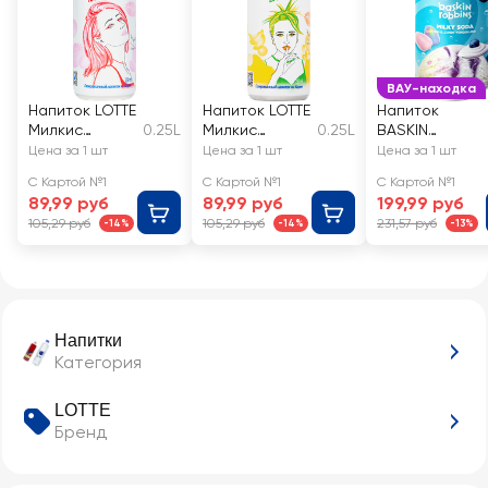
ВАУ-находка
Напиток LOTTE
Напиток LOTTE
Напиток
Милкис
0.25L
Милкис
0.25L
BASKIN
Strawberry
Banana
ROBBINS Milky
Цена за 1 шт
Цена за 1 шт
Цена за 1 шт
газированный
газированный
Soda cotton
С Картой №1
С Картой №1
С Картой №1
candy
89,99 руб
89,99 руб
199,99 руб
wonderland
105,29 руб
105,29 руб
231,57 руб
-14%
-14%
-13%
газированный
Напитки
Категория
LOTTE
Бренд