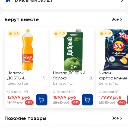
В наличии 593 шт
Берут вместе
Все
5.0
4.9
4.9
Напиток
Нектар ДОБРЫЙ
Чипсы
ДОБРЫЙ
1.5L
Яблоко
2L
картофельные
Апельсин с
LAY'S Сметана
Цена за 1 шт
Цена за 1 шт
Цена за 1 шт
витамином С
и лук
С Картой №1
С Картой №1
С Картой №1
сильногазирова
129,99 руб
189,99 руб
179,99 руб
нный
184,19 руб
284,19 руб
210,59 руб
-29%
-33%
-14%
Похожие товары
Все