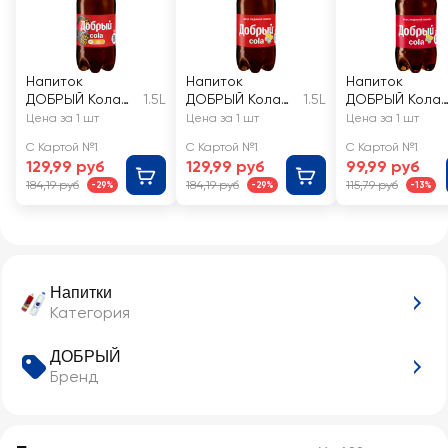
Напиток
Напиток
Напиток
ДОБРЫЙ Кола
1.5L
ДОБРЫЙ Кола
1.5L
ДОБРЫЙ Кола
низкокалорийны
Ледяной лимон
Ледяной лимо
Цена за 1 шт
Цена за 1 шт
Цена за 1 шт
й газированный
газированный
ароматизиров
С Картой №1
С Картой №1
С Картой №1
нный
129,99 руб
129,99 руб
99,99 руб
сильногазиров
184,19 руб
184,19 руб
115,79 руб
-29%
-29%
-13%
нный
Напитки
Категория
ДОБРЫЙ
Бренд