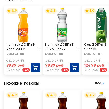
4.9
4.8
5.0
Напиток ДОБРЫЙ
Напиток ДОБРЫЙ
Сок ДОБРЫЙ
Апельсин с
1L
Лимон, лайм
1L
Яблоко
витамином С
сильногазирован
Цена за 1 шт
Цена за 1 шт
Цена за 1 шт
сильногазирован
ный
С Картой №1
С Картой №1
С Картой №1
ный
99,99 руб
99,99 руб
124,99 руб
142,09 руб
142,09 руб
178,49 руб
-29%
-29%
-29%
Похожие товары
Все
4.9
4.8
4.7