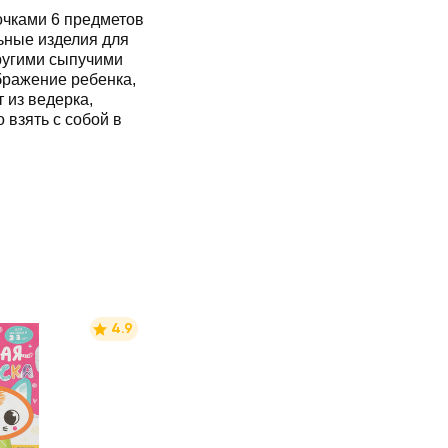
очками 6 предметов
ьные изделия для
ругими сыпучими
бражение ребенка,
 из ведерка,
 взять с собой в
4.9