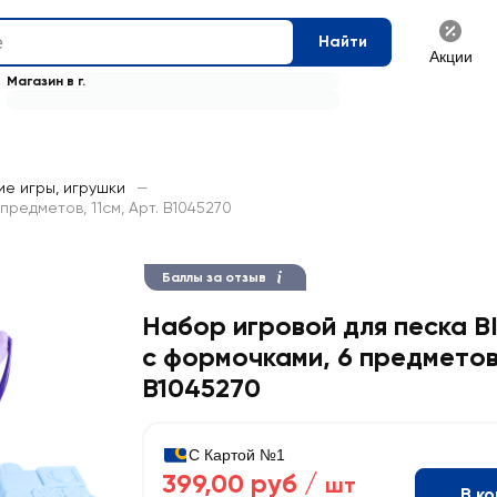
Найти
Акции
Магазин в г.
ие игры, игрушки
—
редметов, 11см, Арт. B1045270
Баллы за отзыв
Набор игровой для песка 
с формочками, 6 предметов,
B1045270
С Картой №1
399,00 руб /
шт
В к