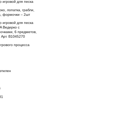
р игровой для песка
ко, лопатка, грабли,
а, формочки – 2шт
р игровой для песка
A Ведерко с
очками, 6 предметов,
 Арт. B1045270
игрового процесса
этилен
й
81