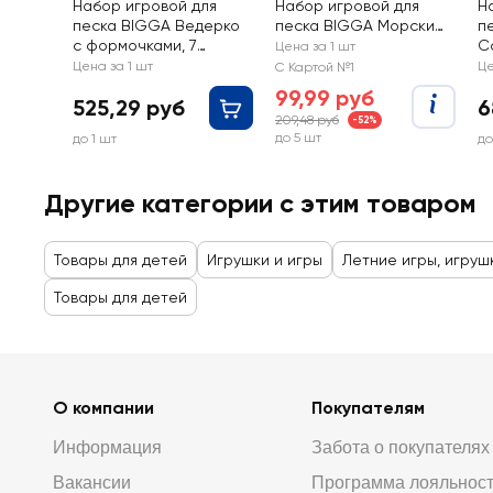
Набор игровой для
Набор игровой для
Н
песка BIGGA Ведерко
песка BIGGA Морские
п
с формочками, 7
обитатели, формочки
С
Цена за 1 шт
предметов Арт.
для песка 6 предметов
п
Цена за 1 шт
Це
С Картой №1
CB935077
99,99 руб
525,29 руб
6
209,48 руб
-52%
до 5 шт
до 1 шт
до
Другие категории с этим товаром
Товары для детей
Игрушки и игры
Летние игры, игруш
Товары для детей
О компании
Покупателям
Информация
Забота о покупателях
Вакансии
Программа лояльнос