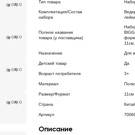
Тип товара
Набо
0
0
Комплектация/Состав
Ведер
набора
лейк
Набо
Полное название
BIGG
0
0
товара (у поставщика)
форм
11см,
Назначение
Для 
Детский товар
Да
0
0
Возраст потребителя
3+
Материал
Поли
Размер/Формат
11см
0
0
Страна
Кита
Артикул
7006
Описание