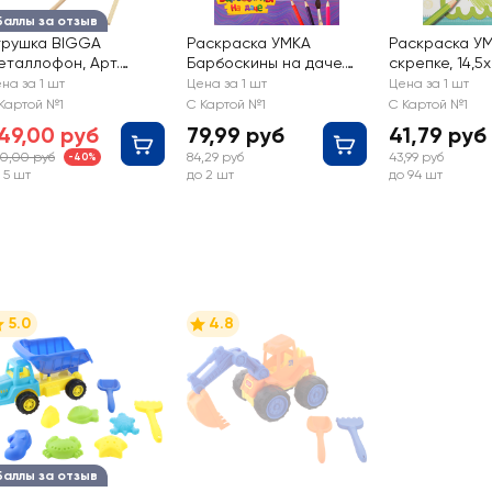
Баллы за отзыв
грушка BIGGA
Раскраска УМКА
Раскраска У
еталлофон, Арт.
Барбоскины на даче.
скрепке, 14,5x
J080250122
Дружная семья,
страниц, Арт.
на за 1 шт
Цена за 1 шт
Цена за 1 шт
мультяшная
338955
Картой №1
С Картой №1
С Картой №1
49,00 руб
79,99 руб
41,79 руб
0,00 руб
84,29 руб
43,99 руб
-40%
 5 шт
до 2 шт
до 94 шт
5.0
4.8
Баллы за отзыв