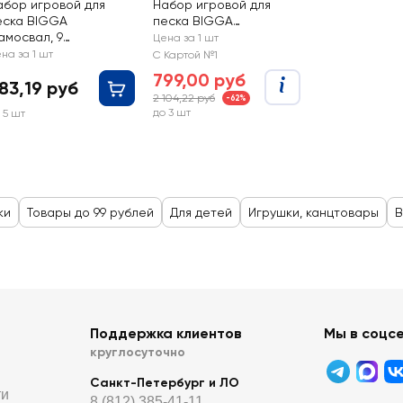
абор игровой для
Набор игровой для
еска BIGGA
песка BIGGA
амосвал, 9
Экскаватор 38см,
Цена за 1 шт
редметов
лопатка, грабли
на за 1 шт
С Картой №1
799,00 руб
83,19 руб
2 104,22 руб
-62%
до 3 шт
 5 шт
ки
Товары до 99 рублей
Для детей
Игрушки, канцтовары
В
Поддержка клиентов
Мы в соцс
круглосуточно
Санкт-Петербург и ЛО
ти
8 (812) 385-41-11