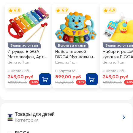
4.8
4.9
4.9
Баллы за отзыв
Баллы за отзыв
Баллы за отзы
Игрушка BIGGA
Набор игровой
Набор игровой
Металлофон, Арт.
BIGGA Музыкальные
купания BIGG
YJ080250122
инструменты, Арт.
Утка с утятами,
Цена за 1 шт
Цена за 1 шт
Цена за 1 шт
ZH308203
W19B513
С Картой №1
С Картой №1
С Картой №1
249,00 руб
899,00 руб
249,00 руб
420,00 руб
1 577,90 руб
420,00 руб
-40%
-43%
-40%
Товары для детей
Категория