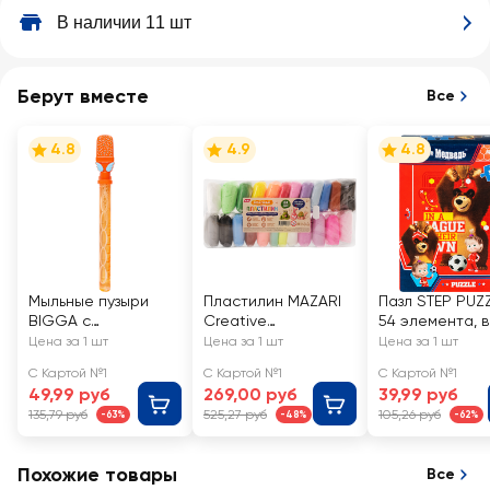
В наличии 11 шт
Берут вместе
Все
4.8
4.9
4.8
Мыльные пузыри
Пластилин MAZARI
Пазл STEP PUZ
BIGGA c
Creative
54 элемента, в
фигурками, 110мл,
суперлегкий, 24
ассортименте
Цена за 1 шт
Цена за 1 шт
Цена за 1 шт
Арт. 2205V0118
цвета, Арт. М-4197-
С Картой №1
С Картой №1
С Картой №1
24
49,99 руб
269,00 руб
39,99 руб
135,79 руб
525,27 руб
105,26 руб
-63%
-48%
-62%
Похожие товары
Все