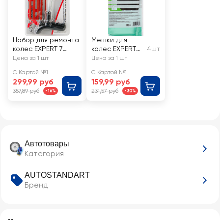
Набор для ремонта
Мешки для
колес EXPERT 7
колес EXPERT
4шт
предметов Арт.
до 19"
Цена за 1 шт
Цена за 1 шт
102409
С Картой №1
С Картой №1
299,99 руб
159,99 руб
357,89 руб
231,57 руб
-16%
-30%
Автотовары
Категория
AUTOSTANDART
Бренд