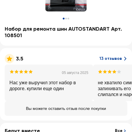
Набор для ремонта шин AUTOSTANDART Арт.
108501
3.5
13 отзывов
05 августа 2025
Нас уже выручил этот набор в
не хватило сим
дороге. купили еще один
запихивать его
слипался и нар
вылезти. И пот
он не обточилс
Вы можете оставить отзыв после покупки
липкий бугор, к
поналипли мелк
Реально, как ж
капельки не тра
Берут вместе
Все