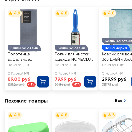
4.9
4.8
4.8
Баллы за отзы
Баллы за отзыв
Баллы за отзыв
Наша марка
Полотенце
Ролик для чистки
Коврик для ва
вафельное
одежды HOMECLUB
365 ДНЕЙ 40х6
HOMECLUB Loft
Люкс 45 слоев Арт.
флис Арт. WF2
Цена за 1 шт
Цена за 1 шт
Цена за 1 шт
40x70см, хлопок
307-049
001
С Картой №1
С Картой №1
С Картой №1
89,00 руб
79,99 руб
299,99 руб
105,26 руб
96,84 руб
315,78 руб
-15%
-17%
Похожие товары
Все
4.9
4.8
4.3