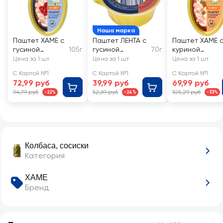
Наша марка
Паштет ХАМЕ с
Паштет ЛЕНТА с
Паштет ХАМЕ 
гусиной
105г
гусиной
70г
куриной
печенью
печенью
грудкой
Цена за 1 шт
Цена за 1 шт
Цена за 1 шт
С Картой №1
С Картой №1
С Картой №1
72,99 руб
39,99 руб
69,99 руб
94,79 руб
52,69 руб
105,29 руб
-22%
-24%
-33%
Колбаса, сосиски
Категория
ХАМЕ
Бренд