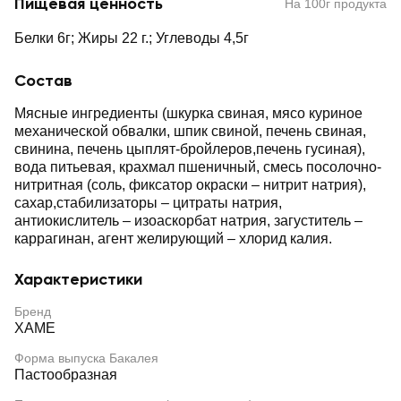
Пищевая ценность
На 100г продукта
Белки 6г; Жиры 22 г.; Углеводы 4,5г
Состав
Мясные ингредиенты (шкурка свиная, мясо куриное
механической обвалки, шпик свиной, печень свиная,
свинина, печень цыплят-бройлеров,печень гусиная),
вода питьевая, крахмал пшеничный, смесь посолочно-
нитритная (соль, фиксатор окраски – нитрит натрия),
сахар,стабилизаторы – цитраты натрия,
антиокислитель – изоаскорбат натрия, загуститель –
каррагинан, агент желирующий – хлорид калия.
Характеристики
Бренд
ХАМЕ
Форма выпуска Бакалея
Пастообразная