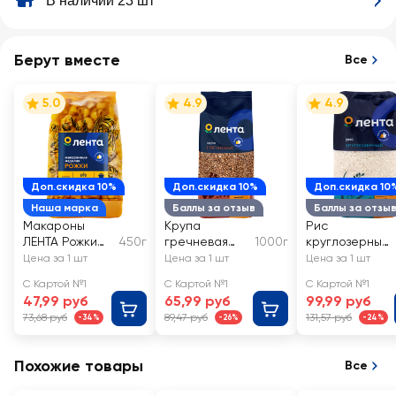
В наличии 23 шт
Берут вместе
Все
5.0
4.9
4.9
Доп.скидка 10%
Доп.скидка 10%
Доп.скидка 10
Наша марка
Баллы за отзыв
Баллы за отзы
Макароны
Крупа
Рис
ЛЕНТА Рожки
450г
гречневая
1000г
круглозерный
группа А,
ЛЕНТА
ЛЕНТА 1-й
Цена за 1 шт
Цена за 1 шт
Цена за 1 шт
высший сорт
сорт
С Картой №1
С Картой №1
С Картой №1
47,99 руб
65,99 руб
99,99 руб
73,68 руб
89,47 руб
131,57 руб
-34%
-26%
-24%
Похожие товары
Все