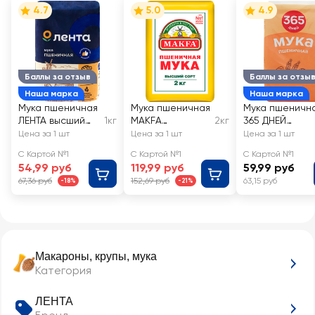
4.7
5.0
4.9
Баллы за отзыв
Баллы за отзы
Наша марка
Наша марка
Мука пшеничная
Мука пшеничная
Мука пшеничн
ЛЕНТА высший
1кг
MAKFA
2кг
365 ДНЕЙ
сорт
хлебопекарная
хлебопекарна
Цена за 1 шт
Цена за 1 шт
Цена за 1 шт
высший сорт
1-й сорт
С Картой №1
С Картой №1
С Картой №1
54,99 руб
119,99 руб
59,99 руб
67,36 руб
152,69 руб
63,15 руб
-18%
-21%
Макароны, крупы, мука
Категория
ЛЕНТА