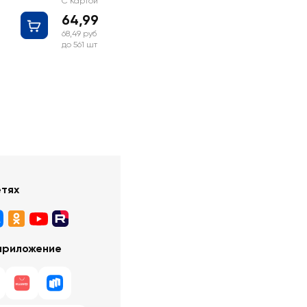
С Картой №1
64,99 руб
68,49 руб
до 561 шт
етях
приложение