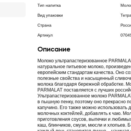
Тип напитка
Моло
Вид упаковки
Тетр
Страна
Росс
Артикул
0704
Описание
Молоко ультрапастеризованное PARMALAT
натуральное питьевое молоко, произведе
европейским стандартам качества. Оно со
полезные свойства и насыщенный сливоч
молока благодаря бережной обработке. М
PARMALAT поставляется с лучших россий
Ультрапастеризованное молоко PARMALAT
в пышную пенку, поэтому оно прекрасно п
капучино. Его также можно использовать д
молочных коктейлей, добавлять к чаю. Мол
приготовления соусов, выпечки и любимых
каш, блинчиков, смузи, мюсли и хлопьев
каждый день становится лучше ‒ начиная с