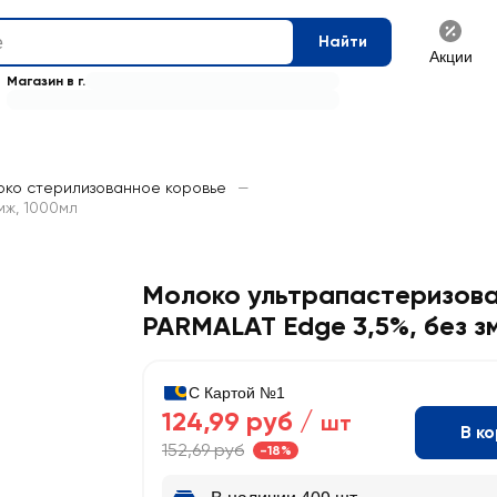
Найти
Акции
Магазин в г.
ко стерилизованное коровье
—
мж, 1000мл
Молоко ультрапастеризов
PARMALAT Edge 3,5%, без з
С Картой №1
124,99 руб /
шт
В к
152,69 руб
-18%