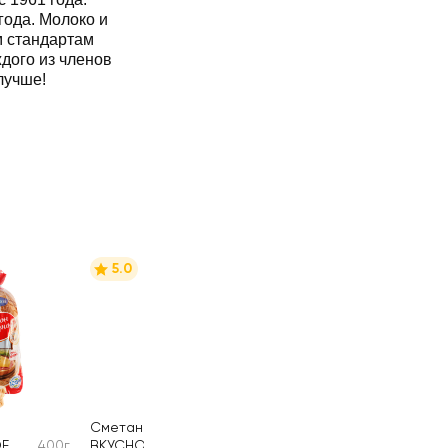
года. Молоко и
м стандартам
дого из членов
лучше!
5.0
Сметана
Е
400г
ВКУСНОТЕЕВО
300г