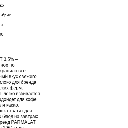
ко
а-брик
ия
90
 3,5% ‒
нное по
хранило все
ный вкус свежего
олоко для бренда
ских ферм.
 легко взбивается
одойдет для кофе
ля какао,
ока хватит для
 блюд на завтрак:
. Бренд PARMALAT
 1961 года.