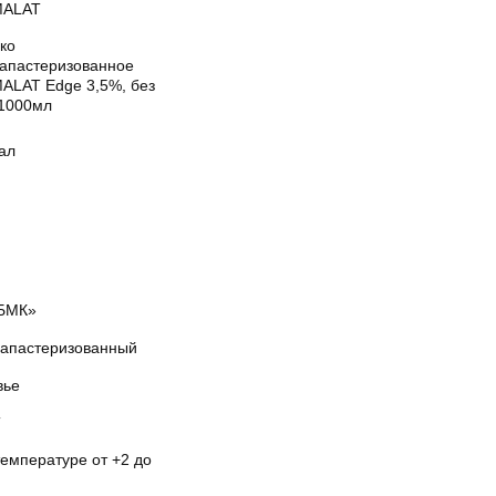
MALAT
ко
рапастеризованное
ALAT Edge 3,5%, без
 1000мл
ал
БМК»
рапастеризованный
вье
Т
температуре от +2 до