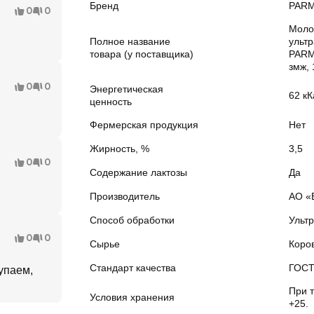
Бренд
PAR
0
0
Моло
Полное название
ульт
товара (у поставщика)
PARM
змж,
0
0
Энергетическая
62 кК
ценность
Фермерская продукция
Нет
Жирность, %
3,5
0
0
Содержание лактозы
Да
Производитель
АО «
Способ обработки
Ульт
0
0
Сырье
Коро
Стандарт качества
ГОС
упаем,
При 
Условия хранения
+25.