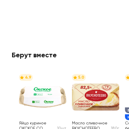
Берут вместе
4.9
5.0
Яйцо куриное
Масло сливочное
С
ОКСКОЕ СО
10шт
ВКУСНОТЕЕВО
180г
б