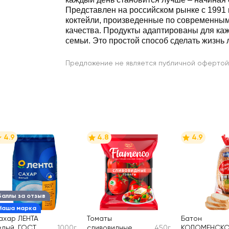
Представлен на российском рынке с 1991 
коктейли, произведенные по современны
качества. Продукты адаптированы для каж
семьи. Это простой способ сделать жизнь 
Предложение не является публичной офертой
4.9
4.8
4.9
Баллы за отзыв
Наша марка
ахар ЛЕНТА
Томаты
Батон
елый, ГОСТ
1000г
сливовидные
450г
КОЛОМЕНСКО