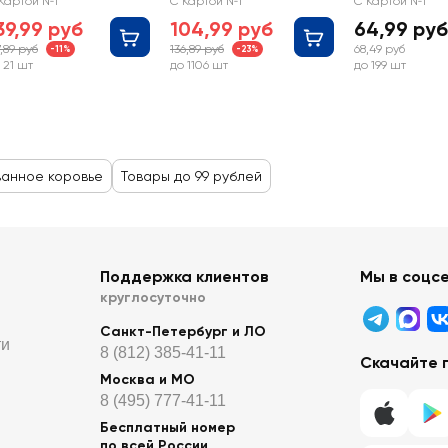
Картой №1
С Картой №1
С Картой №1
з змж
змж
39,99 руб
104,99 руб
64,99 руб
7,89 руб
136,89 руб
68,49 руб
-11%
-23%
 21 шт
до 1106 шт
до 199 шт
ванное коровье
Товары до 99 рублей
Поддержка клиентов
Мы в соцс
круглосуточно
Санкт-Петербург и ЛО
ти
8 (812) 385-41-11
Скачайте 
Москва и МО
8 (495) 777-41-11
Бесплатный номер
по всей России