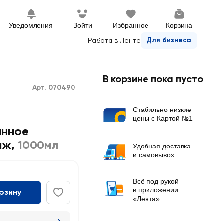
Уведомления
Войти
Избранное
Корзина
Для бизнеса
Работа в Ленте
В корзине пока пусто
Арт. 070490
Стабильно низкие
цены с Картой №1
анное
мж
,
1000мл
Удобная доставка
и самовывоз
Всё под рукой
в приложении
орзину
«Лента»