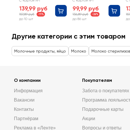
С Картой №1
С Картой №1
С 
1,8%, без змж
бе
139,99 руб
99,99 руб
1
157,89 руб
136,89 руб
15
-11%
-26%
до 10 шт
до 86 шт
до
Другие категории с этим товаром
Молочные продукты, яйцо
Молоко
Молоко стерилизо
О компании
Покупателям
Информация
Забота о покупателях
Вакансии
Программа лояльнос
Контакты
Подарочные карты
Партнёрам
Акции
Реклама в «Ленте»
Вопросы и ответы