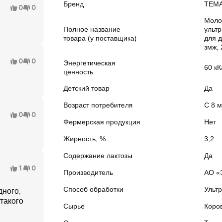
Бренд
ТЕМ
0
0
Моло
Полное название
ульт
товара (у поставщика)
для 
змж,
0
0
Энергетическая
60 кК
ценность
Детский товар
Да
Возраст потребителя
С 8 
0
0
Фермерская продукция
Нет
Жирность, %
3,2
Содержание лактозы
Да
1
0
Производитель
АО «
Способ обработки
Ульт
дного,
 такого
Сырье
Коро