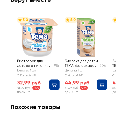
5.0
5.0
Биотворог для
Биолакт для детей
Б
детского питания
95г
ТЕМА без сахара
206г
Т
ТЕМА Классический
3,4%, без змж
бе
Цена за 1 шт
Цена за 1 шт
Це
4,5%, без змж
С Картой №1
С Картой №1
С 
32,99 руб
44,99 руб
4
41,09 руб
61,09 руб
55
-19%
-26%
до 34 шт
до 70 шт
до
Похожие товары