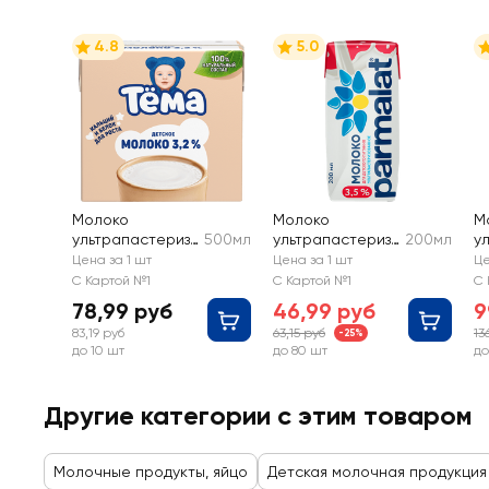
4.8
5.0
Молоко
Молоко
М
ультрапастеризо
500мл
ультрапастеризо
200мл
у
ванное детское
ванное для
о
Цена за 1 шт
Цена за 1 шт
Це
ТЕМА 3,2% с 3
питания детей
Э
С Картой №1
С Картой №1
С 
лет, без змж
PARMALAT 3,5%,
п
78,99 руб
46,99 руб
9
без змж
с 
83,19 руб
63,15 руб
13
-25%
бе
до 10 шт
до 80 шт
до
Другие категории с этим товаром
Молочные продукты, яйцо
Детская молочная продукция