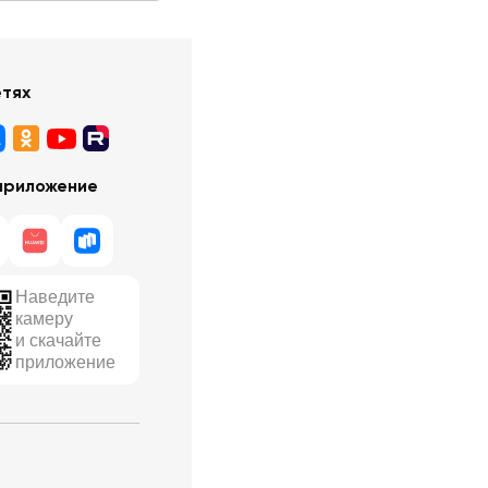
етях
приложение
Наведите
камеру
и скачайте
приложение