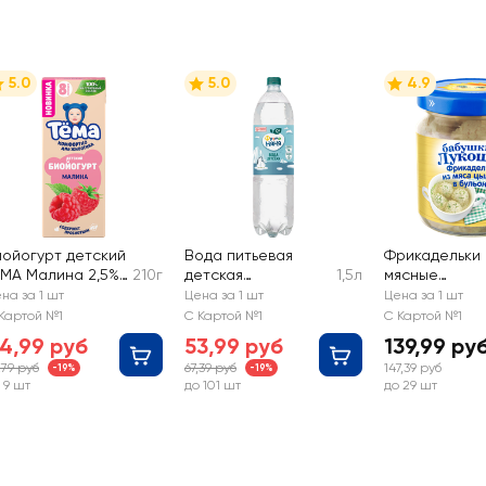
5.0
5.0
4.9
иойогурт детский
Вода питьевая
Фрикадельки
ЕМА Малина 2,5%,
210г
детская
1,5л
мясные
з змж
ФРУТОНЯНЯ
БАБУШКИНО
на за 1 шт
Цена за 1 шт
Цена за 1 шт
ЛУКОШКО из 
Картой №1
С Картой №1
С Картой №1
цыпленка в
4,99 руб
53,99 руб
139,99 ру
бульоне, с 12
,79 руб
67,39 руб
147,39 руб
-19%
-19%
месяцев
 9 шт
до 101 шт
до 29 шт