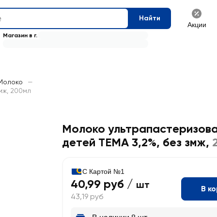
Найти
Акции
Магазин в г.
Молоко
—
мж, 200мл
Молоко ультрапастеризова
детей ТЕМА 3,2%, без змж
,
С Картой №1
40,99 руб /
шт
В к
43,19 руб