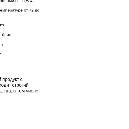
женный союз EAC
температуре от +2 до
ко
а-брик
ия
7
 продукт с
одит строгий
дства, в том числе