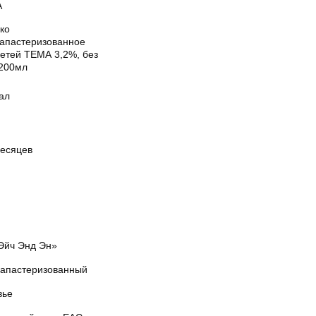
А
ко
рапастеризованное
детей ТЕМА 3,2%, без
 200мл
ал
месяцев
Эйч Энд Эн»
рапастеризованный
вье