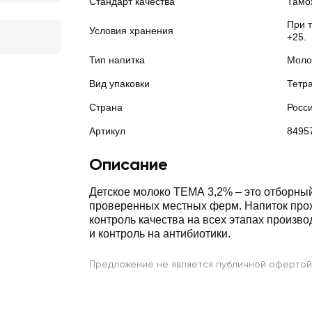
Стандарт качества
Тамо
При 
Условия хранения
+25.
Тип напитка
Моло
Вид упаковки
Тетр
Страна
Росс
Артикул
8495
Описание
Детское молоко ТЕМА 3,2% – это отборный
проверенных местных ферм. Напиток прох
контроль качества на всех этапах произво
и контроль на антибиотики.
Предложение не является публичной офертой