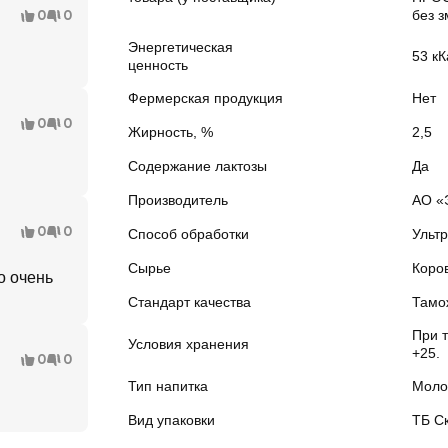
0
0
без 
Энергетическая
53 кК
ценность
Фермерская продукция
Нет
0
0
Жирность, %
2,5
Содержание лактозы
Да
Производитель
АО «
0
0
Способ обработки
Ульт
Сырье
Коро
о очень
Стандарт качества
Тамо
При 
Условия хранения
+25.
0
0
Тип напитка
Моло
Вид упаковки
ТБ С