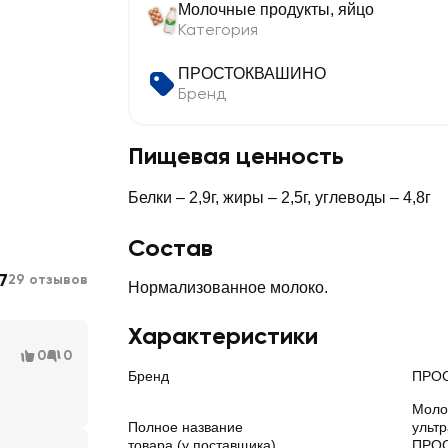
Молочные продукты, яйцо
Категория
ПРОСТОКВАШИНО
Бренд
Пищевая ценность
Белки – 2,9г, жиры – 2,5г, углеводы – 4,8г
Состав
7
29 отзывов
Нормализованное молоко.
Характеристики
0
0
Бренд
ПРО
Моло
Полное название
ульт
товара (у поставщика)
ПРОС