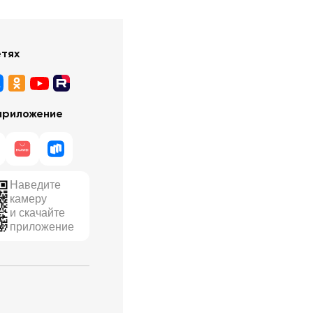
етях
приложение
Наведите
камеру
и скачайте
приложение