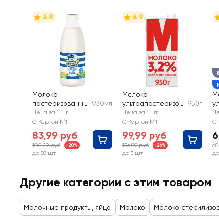
4.9
4.9
Молоко
Молоко
М
пастеризованно
930мл
ультрапастеризов
950г
у
е
анное М 3,2%, без
в
Цена за 1 шт
Цена за 1 шт
Це
ПРОСТОКВАШИН
змж
3,
С Картой №1
С Картой №1
С 
О 2,5%, без змж
83,99 руб
99,99 руб
6
105,29 руб
136,89 руб
68
-20%
-26%
до 88 шт
до 3 шт
до
Другие категории с этим товаром
Молочные продукты, яйцо
Молоко
Молоко стерилизо