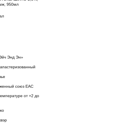
змж, 950мл
ал
Эйч Энд Эн»
рапастеризованный
вье
женный союз EAC
температуре от +2 до
ко
квэр