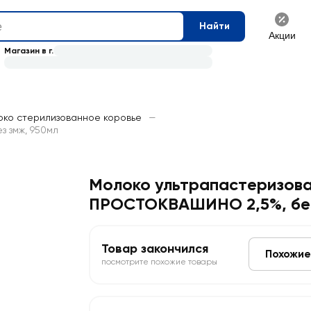
Найти
Акции
Магазин в г.
ко стерилизованное коровье
—
 змж, 950мл
Молоко ультрапастеризов
ПРОСТОКВАШИНО 2,5%, бе
Товар закончился
Похожие
посмотрите похожие товары