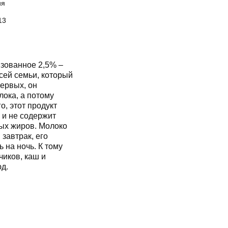
ия
13
ованное 2,5% –
сей семьи, который
первых, он
лока, а потому
о, этот продукт
 и не содержит
ных жиров. Молоко
автрак, его
 на ночь. К тому
чиков, каш и
д.