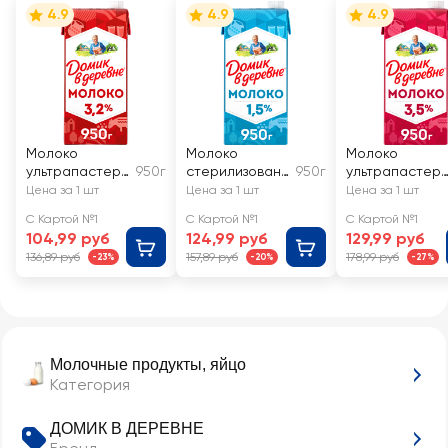
4.9
4.9
4.9
Молоко
Молоко
Молоко
ультрапастери
950г
стерилизованн
950г
ультрапастер
зованное
ое ДОМИК В
зованное
Цена за 1 шт
Цена за 1 шт
Цена за 1 шт
ДОМИК В
ДЕРЕВНЕ 1,5%,
ДОМИК В
С Картой №1
С Картой №1
С Картой №1
ДЕРЕВНЕ 3,2%,
без змж
ДЕРЕВНЕ 3,5%,
104,99 руб
124,99 руб
129,99 руб
без змж
без змж
136,89 руб
157,89 руб
178,99 руб
-23%
-20%
-27%
Молочные продукты, яйцо
Категория
ДОМИК В ДЕРЕВНЕ