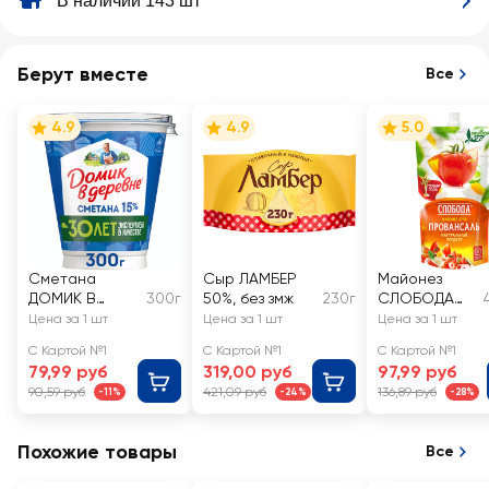
В наличии 143 шт
Берут вместе
Все
4.9
4.9
5.0
Сметана
Сыр ЛАМБЕР
Майонез
ДОМИК В
300г
50%, без змж
230г
СЛОБОДА
ДЕРЕВНЕ 15%,
Провансаль
Цена за 1 шт
Цена за 1 шт
Цена за 1 шт
без змж
67%
С Картой №1
С Картой №1
С Картой №1
79,99 руб
319,00 руб
97,99 руб
90,59 руб
421,09 руб
136,89 руб
-11%
-24%
-28%
Похожие товары
Все