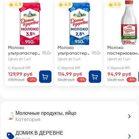
4.9
4.9
5.0
Молоко
Молоко
Молоко
ультрапастери
950г
ультрапастери
950г
пастеризован
зованное
зованное
ое ДОМИК В
Цена за 1 шт
Цена за 1 шт
Цена за 1 шт
ДОМИК В
ДОМИК В
ДЕРЕВНЕ 3,2%,
С Картой №1
С Картой №1
С Картой №1
ДЕРЕВНЕ 3,5%,
ДЕРЕВНЕ 2,5%,
без змж
129,99 руб
114,99 руб
94,99 руб
без змж
без змж
178,99 руб
136,89 руб
136,89 руб
-27%
-15%
-30%
Молочные продукты, яйцо
Категория
ДОМИК В ДЕРЕВНЕ