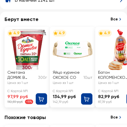
В наличии 1141 шт
Берут вместе
Все
4.9
4.9
4.9
Сметана
Яйцо куриное
Батон
ДОМИК В
300г
ОКСКОЕ СО
10шт
КОЛОМЕНСКО
ДЕРЕВНЕ 20%,
Нарезной, в
Цена за 1 шт
Цена за 1 шт
Цена за 1 шт
без змж
нарезке
С Картой №1
С Картой №1
С Картой №1
97,99 руб
134,99 руб
82,99 руб
110,59 руб
142,19 руб
87,39 руб
-11%
Похожие товары
Все