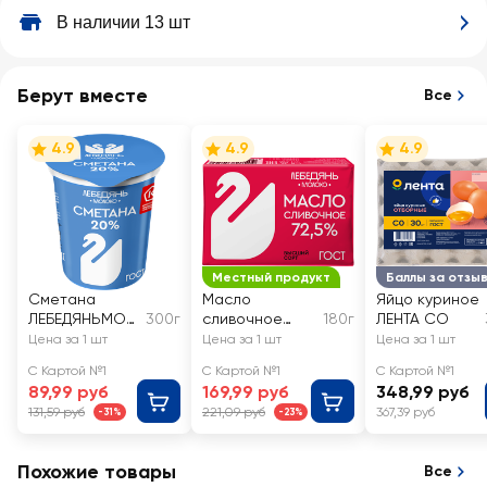
В наличии 13 шт
Берут вместе
Все
4.9
4.9
4.9
Местный продукт
Баллы за отзы
Сметана
Масло
Яйцо куриное
ЛЕБЕДЯНЬМОЛ
300г
сливочное
180г
ЛЕНТА СО
ОКО 20%, без
ЛЕБЕДЯНЬМОЛ
Цена за 1 шт
Цена за 1 шт
Цена за 1 шт
змж
ОКО
С Картой №1
С Картой №1
С Картой №1
Крестьянское
89,99 руб
169,99 руб
348,99 руб
72,5% высший
131,59 руб
221,09 руб
367,39 руб
-31%
-23%
сорт, без змж
Похожие товары
Все