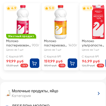
4.9
5.0
4.9
Местный продукт
Молоко
Молоко
Молоко
пастеризованн
900г
пастеризован
1400г
ультрапастер
ое
ное
изованное
Цена за 1 шт
Цена за 1 шт
Цена за 1 шт
ЛЕБЕДЯНЬМОЛ
ЛЕБЕДЯНЬМОЛ
ЛЕБЕДЯНЬМОЛ
С Картой №1
С Картой №1
С Картой №1
ОКО 3,2%, без
ОКО
ОКО 3,2%, без
99,99 руб
159,99 руб
96,99 руб
змж
отборное
змж
131,59 руб
189,49 руб
126,39 руб
-24%
-15%
-23%
цельное 3,4–
4,5%, без змж
Молочные продукты, яйцо
Категория