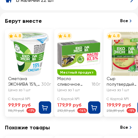
В наличии 22 шт
Берут вместе
Все
4.8
4.8
4.8
Местный продукт
Сметана
Масло
Сыр
ЭКОНИВА 15%,
300г
сливочное
180г
полутвердый
без змж
ЭКОНИВА
ЭКОНИВА
Цена за 1 шт
Цена за 1 шт
Цена за 1 шт
Традиционное
Щучанский
С Картой №1
С Картой №1
С Картой №1
82,5%, без змж
50%, без змж
99,99 руб
179,99 руб
199,99 руб
115,79 руб
210,59 руб
236,89 руб
-13%
-14%
-15%
Похожие товары
Все