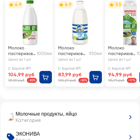
4.9
4.9
3.5
Молоко
Молоко
Молоко
пастеризов
1000мл
пастеризова
930мл
пастеризов
1
анное
нное
анное
Цена за 1 шт
Цена за 1 шт
Цена за 1 шт
ЭКОНИВА
ПРОСТОКВА
ЭКОНИВА
С Картой №1
С Картой №1
С Картой №1
цельное
ШИНО 2,5%,
3,2%, без змж
104,99 руб
83,99 руб
94,99 руб
3,3–6%, без
без змж
131,59 руб
105,29 руб
115,79 руб
-20%
-20%
-17%
змж
Молочные продукты, яйцо
Категория
ЭКОНИВА