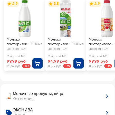
4.9
3.5
4.9
Молоко
Молоко
Молоко
пастеризов
1000мл
пастеризов
1000мл
пастеризован
анное
анное
ое
Цена за 1 шт
Цена за 1 шт
Цена за 1 шт
ЭКОНИВА
ЭКОНИВА
ВКУСНОТЕЕВО
С Картой №1
С Картой №1
С Картой №1
2,5%, без змж
3,2%, без змж
цельное 3,5–
99,99 руб
94,99 руб
99,99 руб
6%, без змж
131,59 руб
115,79 руб
115,79 руб
-24%
-17%
-13%
Молочные продукты, яйцо
Категория
ЭКОНИВА