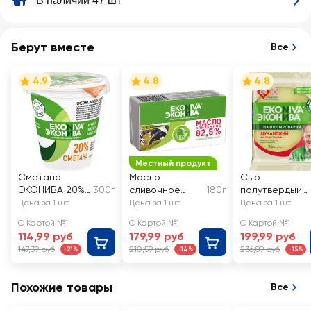
В наличии 47 шт
Берут вместе
Все
4.9
4.8
4.8
Местный продукт
Сметана
Масло
Сыр
ЭКОНИВА 20%,
300г
сливочное
180г
полутвердый
без змж
ЭКОНИВА
ЭКОНИВА
Цена за 1 шт
Цена за 1 шт
Цена за 1 шт
Традиционное
Щучанский
С Картой №1
С Картой №1
С Картой №1
82,5%, без змж
50%, без змж
114,99 руб
179,99 руб
199,99 руб
147,39 руб
210,59 руб
236,89 руб
-21%
-14%
-15%
Похожие товары
Все