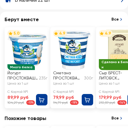
В наличии 22 шт
Берут вместе
Все
5.0
4.9
4.9
Сделано в Бел
Много белка
и
Йогурт
Сметана
Сыр БРЕСТ-
ПРОСТОКВАШ
235г
ПРОСТОКВАШ
300г
ЛИТОВСК
ИНО Греческий
ИНО 15%, без
Легкий 35%,
Цена за 1 шт
Цена за 1 шт
Цена за 1 шт
2%, без змж
змж
без змж
С Картой №1
С Картой №1
С Картой №1
89,99 руб
79,99 руб
179,99 руб
104,29 руб
94,79 руб
210,59 руб
-13%
-15%
-14%
Похожие товары
Все